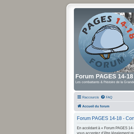
Forum PAGES 14-18
Les combattants & l'histoire de la Gran
Raccourcis
FAQ
Accueil du forum
Forum PAGES 14-18 - Condi
En accédant à « Forum PAGES 14-18
vous acceptez d’être légalement re