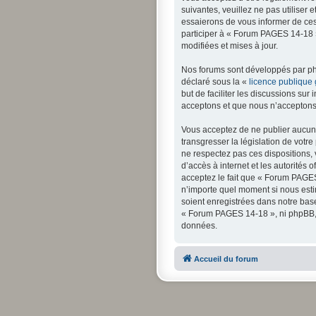
suivantes, veuillez ne pas utilise
essaierons de vous informer de ces
participer à « Forum PAGES 14-18 »
modifiées et mises à jour.
Nos forums sont développés par php
déclaré sous la «
licence publique
but de faciliter les discussions s
acceptons et que nous n’acceptons 
Vous acceptez de ne publier aucun 
transgresser la législation de votr
ne respectez pas ces dispositions, 
d’accès à internet et les autorités 
acceptez le fait que « Forum PAGES 
n’importe quel moment si nous esti
soient enregistrées dans notre bas
« Forum PAGES 14-18 », ni phpBB, 
données.
Accueil du forum