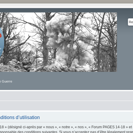
de Guerre
tions d’utilisation
 » (désigné ci-après par « nous », « notre », « nos », « Forum PAGES 14-18 » et 
sponsable des conditions suivantes. Si vous n’acceptez pas d’être légalement resp