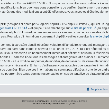
r et accéder à « Forum PAGES 14-18 ». Nous pouvons modifier ces conditions à n’i
 modifications, bien que nous vous conseillons de vérifier régulièrement par vous-
 après que des modifications aient été effectuées, vous acceptez d’être légaleme
BB (désignés ci-après par « logiciel phpBB » et « phpBB Limited ») qui est un log
 générale GNU 2.0
» et qui peut être téléchargé sur
le site de phpBB
(en angla
ur internet et phpBB Limited ne peut en aucun cas être tenu comme responsable de l
pas. Pour plus d’informations concernant phpBB, veuillez consulter
le site de php
contenu à caractère abusif, obscène, vulgaire, diffamatoire, choquant, menaçant, p
e pays, du pays dans lequel le serveur de « Forum PAGES 14-18 » est hébergé ou enc
vous vous exposez à un bannissement immédiat et définitif et nous nous réservons le
officielles. L’adresse IP de tous les messages est enregistrée afin d’aider au renfor
14-18 » ait le droit de supprimer, de modifier, de déplacer ou de verrouiller n’imp
mons cela nécessaire. En tant qu’utilisateur, vous acceptez que toutes les inform
e de données. Bien que ces informations ne seront pas diffusées à une tierce parti
ne pourront être tenus comme responsables en cas de tentative de piratage infor
Supprimer les 
Développé par
phpBB
® Forum Software © phpBB Limited
Traduction française officielle
©
Qiaeru