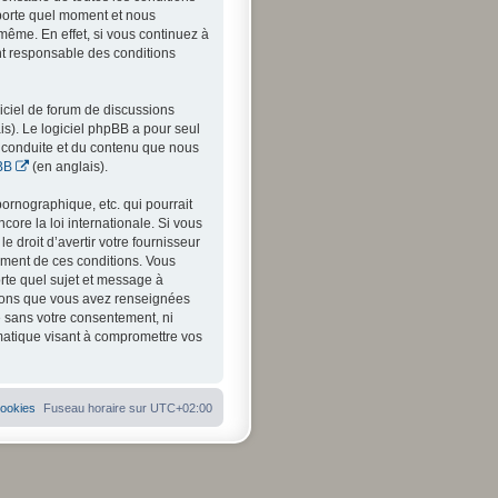
mporte quel moment et nous
même. En effet, si vous continuez à
nt responsable des conditions
iciel de forum de discussions
is). Le logiciel phpBB a pour seul
a conduite et du contenu que nous
BB
(en anglais).
ornographique, etc. qui pourrait
ore la loi internationale. Si vous
 droit d’avertir votre fournisseur
cement de ces conditions. Vous
orte quel sujet et message à
ations que vous avez renseignées
e sans votre consentement, ni
matique visant à compromettre vos
cookies
Fuseau horaire sur
UTC+02:00