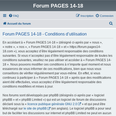
Forum PAGES 14-18
FAQ
Inscription
Connexion
R
Accueil du forum
e
Forum PAGES 14-18 - Conditions d’utilisation
c
h
En accédant à « Forum PAGES 14-18 » (désigné ci-après par « nous »,
« notre », « nos », « Forum PAGES 14-18 » et « https://forum.pages14-
e
18.com »), vous acceptez d’être légalement responsable des conditions
r
suivantes. Si vous n’acceptez pas d’être légalement responsable de toutes les
conditions suivantes, veuillez ne pas utiliser et accéder à « Forum PAGES 14-
c
18 ». Nous pouvons modifier ces conditions à n’importe quel moment et nous
h
essaierons de vous informer de ces modifications, bien que nous vous
conseillons de vérifier régulièrement par vous-même. En effet, si vous
e
continuez à participer à « Forum PAGES 14-18 » après que des modifications
r
aient été effectuées, vous acceptez d’être légalement responsable des
conditions modifiées et mises à jour.
Nos forums sont développés par phpBB (désignés ci-après par « logiciel
phpBB » et « phpBB Limited ») qui est un logiciel de forum de discussions
déclaré sous la «
licence publique générale GNU 2.0
» et qui peut être
téléchargé sur
le site de phpBB
(en anglais). Le logiciel phpBB a pour seul
but de faciliter les discussions sur internet et phpBB Limited ne peut en aucun