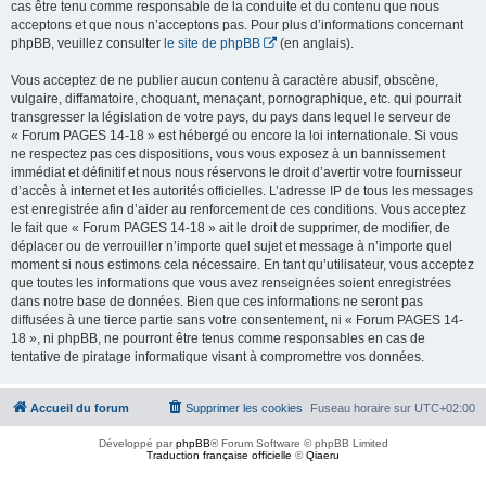
cas être tenu comme responsable de la conduite et du contenu que nous
acceptons et que nous n’acceptons pas. Pour plus d’informations concernant
phpBB, veuillez consulter
le site de phpBB
(en anglais).
Vous acceptez de ne publier aucun contenu à caractère abusif, obscène,
vulgaire, diffamatoire, choquant, menaçant, pornographique, etc. qui pourrait
transgresser la législation de votre pays, du pays dans lequel le serveur de
« Forum PAGES 14-18 » est hébergé ou encore la loi internationale. Si vous
ne respectez pas ces dispositions, vous vous exposez à un bannissement
immédiat et définitif et nous nous réservons le droit d’avertir votre fournisseur
d’accès à internet et les autorités officielles. L’adresse IP de tous les messages
est enregistrée afin d’aider au renforcement de ces conditions. Vous acceptez
le fait que « Forum PAGES 14-18 » ait le droit de supprimer, de modifier, de
déplacer ou de verrouiller n’importe quel sujet et message à n’importe quel
moment si nous estimons cela nécessaire. En tant qu’utilisateur, vous acceptez
que toutes les informations que vous avez renseignées soient enregistrées
dans notre base de données. Bien que ces informations ne seront pas
diffusées à une tierce partie sans votre consentement, ni « Forum PAGES 14-
18 », ni phpBB, ne pourront être tenus comme responsables en cas de
tentative de piratage informatique visant à compromettre vos données.
Accueil du forum
Supprimer les cookies
Fuseau horaire sur
UTC+02:00
Développé par
phpBB
® Forum Software © phpBB Limited
Traduction française officielle
©
Qiaeru