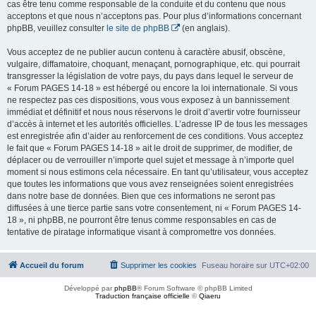
cas être tenu comme responsable de la conduite et du contenu que nous
acceptons et que nous n’acceptons pas. Pour plus d’informations concernant
phpBB, veuillez consulter
le site de phpBB
(en anglais).
Vous acceptez de ne publier aucun contenu à caractère abusif, obscène,
vulgaire, diffamatoire, choquant, menaçant, pornographique, etc. qui pourrait
transgresser la législation de votre pays, du pays dans lequel le serveur de
« Forum PAGES 14-18 » est hébergé ou encore la loi internationale. Si vous
ne respectez pas ces dispositions, vous vous exposez à un bannissement
immédiat et définitif et nous nous réservons le droit d’avertir votre fournisseur
d’accès à internet et les autorités officielles. L’adresse IP de tous les messages
est enregistrée afin d’aider au renforcement de ces conditions. Vous acceptez
le fait que « Forum PAGES 14-18 » ait le droit de supprimer, de modifier, de
déplacer ou de verrouiller n’importe quel sujet et message à n’importe quel
moment si nous estimons cela nécessaire. En tant qu’utilisateur, vous acceptez
que toutes les informations que vous avez renseignées soient enregistrées
dans notre base de données. Bien que ces informations ne seront pas
diffusées à une tierce partie sans votre consentement, ni « Forum PAGES 14-
18 », ni phpBB, ne pourront être tenus comme responsables en cas de
tentative de piratage informatique visant à compromettre vos données.
Accueil du forum
Supprimer les cookies
Fuseau horaire sur
UTC+02:00
Développé par
phpBB
® Forum Software © phpBB Limited
Traduction française officielle
©
Qiaeru