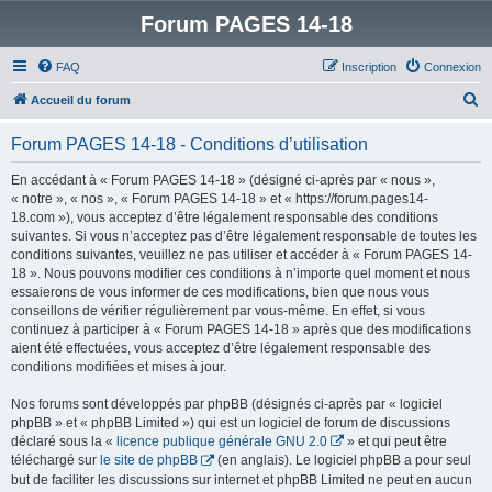
Forum PAGES 14-18
FAQ
Inscription
Connexion
R
Accueil du forum
e
Forum PAGES 14-18 - Conditions d’utilisation
c
h
En accédant à « Forum PAGES 14-18 » (désigné ci-après par « nous »,
« notre », « nos », « Forum PAGES 14-18 » et « https://forum.pages14-
e
18.com »), vous acceptez d’être légalement responsable des conditions
r
suivantes. Si vous n’acceptez pas d’être légalement responsable de toutes les
conditions suivantes, veuillez ne pas utiliser et accéder à « Forum PAGES 14-
c
18 ». Nous pouvons modifier ces conditions à n’importe quel moment et nous
h
essaierons de vous informer de ces modifications, bien que nous vous
conseillons de vérifier régulièrement par vous-même. En effet, si vous
e
continuez à participer à « Forum PAGES 14-18 » après que des modifications
r
aient été effectuées, vous acceptez d’être légalement responsable des
conditions modifiées et mises à jour.
Nos forums sont développés par phpBB (désignés ci-après par « logiciel
phpBB » et « phpBB Limited ») qui est un logiciel de forum de discussions
déclaré sous la «
licence publique générale GNU 2.0
» et qui peut être
téléchargé sur
le site de phpBB
(en anglais). Le logiciel phpBB a pour seul
but de faciliter les discussions sur internet et phpBB Limited ne peut en aucun