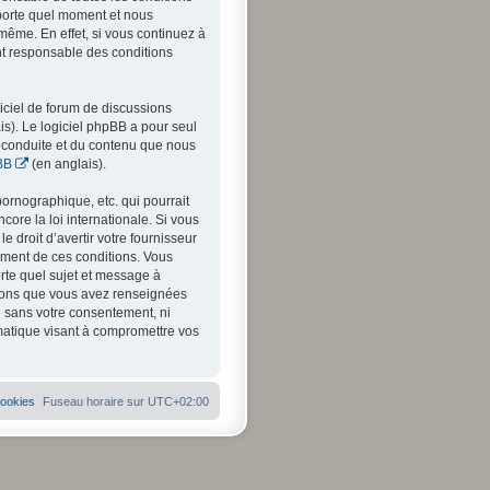
mporte quel moment et nous
même. En effet, si vous continuez à
nt responsable des conditions
iciel de forum de discussions
is). Le logiciel phpBB a pour seul
a conduite et du contenu que nous
BB
(en anglais).
ornographique, etc. qui pourrait
ore la loi internationale. Si vous
 droit d’avertir votre fournisseur
cement de ces conditions. Vous
orte quel sujet et message à
ations que vous avez renseignées
e sans votre consentement, ni
matique visant à compromettre vos
cookies
Fuseau horaire sur
UTC+02:00