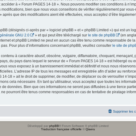
r et accéder à « Forum PAGES 14-18 ». Nous pouvons modifier ces conditions à n’i
 modifications, bien que nous vous conseillons de vérifier régulièrement par vous-
 après que des modifications aient été effectuées, vous acceptez d’être légaleme
BB (désignés ci-après par « logiciel phpBB » et « phpBB Limited ») qui est un log
 générale GNU 2.0
» et qui peut être téléchargé sur
le site de phpBB
(en angla
ur internet et phpBB Limited ne peut en aucun cas être tenu comme responsable de l
pas. Pour plus d’informations concernant phpBB, veuillez consulter
le site de php
contenu à caractère abusif, obscène, vulgaire, diffamatoire, choquant, menaçant, p
e pays, du pays dans lequel le serveur de « Forum PAGES 14-18 » est hébergé ou enc
vous vous exposez à un bannissement immédiat et définitif et nous nous réservons le
officielles. L’adresse IP de tous les messages est enregistrée afin d’aider au renfor
14-18 » ait le droit de supprimer, de modifier, de déplacer ou de verrouiller n’imp
mons cela nécessaire. En tant qu’utilisateur, vous acceptez que toutes les inform
e de données. Bien que ces informations ne seront pas diffusées à une tierce parti
ne pourront être tenus comme responsables en cas de tentative de piratage infor
Supprimer les 
Développé par
phpBB
® Forum Software © phpBB Limited
Traduction française officielle
©
Qiaeru