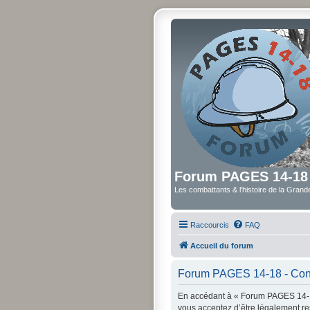
Forum PAGES 14-18
Les combattants & l'histoire de la Gran
Raccourcis
FAQ
Accueil du forum
Forum PAGES 14-18 - Condi
En accédant à « Forum PAGES 14-18
vous acceptez d’être légalement re