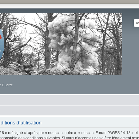
de Guerre
tions d’utilisation
 » (désigné ci-après par « nous », « notre », « nos », « Forum PAGES 14-18 » et 
sponsable des conditions suivantes. Si vous n’acceptez pas d’être légalement resp