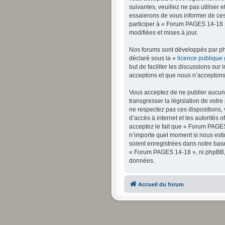
suivantes, veuillez ne pas utilise
essaierons de vous informer de ces
participer à « Forum PAGES 14-18 »
modifiées et mises à jour.
Nos forums sont développés par php
déclaré sous la «
licence publique
but de faciliter les discussions s
acceptons et que nous n’acceptons 
Vous acceptez de ne publier aucun 
transgresser la législation de votr
ne respectez pas ces dispositions, 
d’accès à internet et les autorités 
acceptez le fait que « Forum PAGES 
n’importe quel moment si nous esti
soient enregistrées dans notre bas
« Forum PAGES 14-18 », ni phpBB, 
données.
Accueil du forum