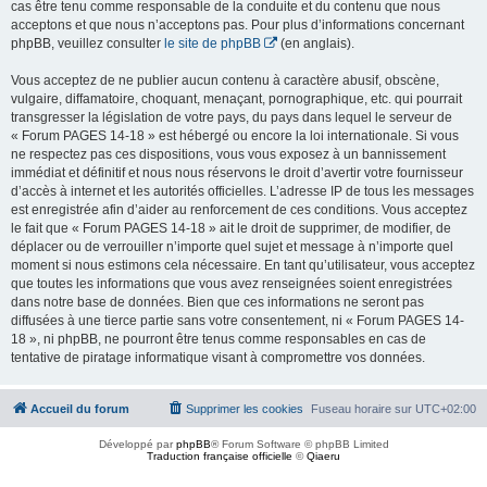
cas être tenu comme responsable de la conduite et du contenu que nous
acceptons et que nous n’acceptons pas. Pour plus d’informations concernant
phpBB, veuillez consulter
le site de phpBB
(en anglais).
Vous acceptez de ne publier aucun contenu à caractère abusif, obscène,
vulgaire, diffamatoire, choquant, menaçant, pornographique, etc. qui pourrait
transgresser la législation de votre pays, du pays dans lequel le serveur de
« Forum PAGES 14-18 » est hébergé ou encore la loi internationale. Si vous
ne respectez pas ces dispositions, vous vous exposez à un bannissement
immédiat et définitif et nous nous réservons le droit d’avertir votre fournisseur
d’accès à internet et les autorités officielles. L’adresse IP de tous les messages
est enregistrée afin d’aider au renforcement de ces conditions. Vous acceptez
le fait que « Forum PAGES 14-18 » ait le droit de supprimer, de modifier, de
déplacer ou de verrouiller n’importe quel sujet et message à n’importe quel
moment si nous estimons cela nécessaire. En tant qu’utilisateur, vous acceptez
que toutes les informations que vous avez renseignées soient enregistrées
dans notre base de données. Bien que ces informations ne seront pas
diffusées à une tierce partie sans votre consentement, ni « Forum PAGES 14-
18 », ni phpBB, ne pourront être tenus comme responsables en cas de
tentative de piratage informatique visant à compromettre vos données.
Accueil du forum
Supprimer les cookies
Fuseau horaire sur
UTC+02:00
Développé par
phpBB
® Forum Software © phpBB Limited
Traduction française officielle
©
Qiaeru