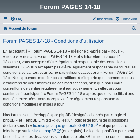
Forum PAGES 14-18
FAQ
Inscription
Connexion
R
Accueil du forum
e
Forum PAGES 14-18 - Conditions d’utilisation
c
h
En accédant à « Forum PAGES 14-18 » (désigné ci-après par « nous »,
« notre », « nos », « Forum PAGES 14-18 » et « https://forum.pages14-
e
18.com »), vous acceptez d’être légalement responsable des conditions
r
suivantes. Si vous n’acceptez pas d’être légalement responsable de toutes les
conditions suivantes, veuillez ne pas utiliser et accéder à « Forum PAGES 14-
c
18 ». Nous pouvons modifier ces conditions à n’importe quel moment et nous
h
essaierons de vous informer de ces modifications, bien que nous vous
conseillons de vérifier régulièrement par vous-même. En effet, si vous
e
continuez à participer à « Forum PAGES 14-18 » après que des modifications
r
aient été effectuées, vous acceptez d’être légalement responsable des
conditions modifiées et mises à jour.
Nos forums sont développés par phpBB (désignés ci-après par « logiciel
phpBB » et « phpBB Limited ») qui est un logiciel de forum de discussions
déclaré sous la «
licence publique générale GNU 2.0
» et qui peut être
téléchargé sur
le site de phpBB
(en anglais). Le logiciel phpBB a pour seul
but de faciliter les discussions sur internet et phpBB Limited ne peut en aucun