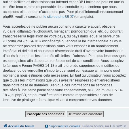
but de faciliter les discussions sur internet et phpBB Limited ne peut en aucun
cas être tenu comme responsable de la conduite et du contenu que nous
acceptons et que nous n’acceptons pas. Pour plus d’informations concernant
phpBB, veuillez consulter
le site de phpBB
(en anglais).
Vous acceptez de ne publier aucun contenu à caractère abusif, obscène,
vulgaire, diffamatoire, choquant, menaçant, pornographique, etc. qui pourrait
transgresser la législation de votre pays, du pays dans lequel le serveur de
« Forum PAGES 14-18 » est hébergé ou encore la loi internationale. Si vous
ne respectez pas ces dispositions, vous vous exposez à un bannissement
immédiat et définitif et nous nous réservons le droit d’avertir votre fournisseur
d’accès à internet et les autorités officielles. L’adresse IP de tous les messages
est enregistrée afin d’aider au renforcement de ces conditions. Vous acceptez
le fait que « Forum PAGES 14-18 » ait le droit de supprimer, de modifier, de
déplacer ou de verrouiller n’importe quel sujet et message à n’importe quel
moment si nous estimons cela nécessaire. En tant qu’utilisateur, vous acceptez
que toutes les informations que vous avez renseignées soient enregistrées
dans notre base de données. Bien que ces informations ne seront pas
diffusées à une tierce partie sans votre consentement, ni « Forum PAGES 14-
18 », ni phpBB, ne pourront être tenus comme responsables en cas de
tentative de piratage informatique visant à compromettre vos données.
Accueil du forum
Supprimer les cookies
Fuseau horaire sur
UTC+02:00