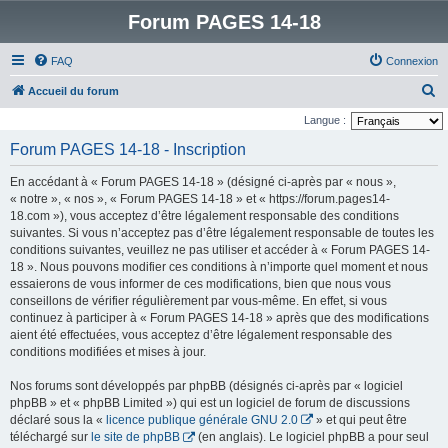
Forum PAGES 14-18
FAQ
Connexion
R
Accueil du forum
e
Langue :
c
Forum PAGES 14-18 - Inscription
h
En accédant à « Forum PAGES 14-18 » (désigné ci-après par « nous »,
e
« notre », « nos », « Forum PAGES 14-18 » et « https://forum.pages14-
r
18.com »), vous acceptez d’être légalement responsable des conditions
suivantes. Si vous n’acceptez pas d’être légalement responsable de toutes les
c
conditions suivantes, veuillez ne pas utiliser et accéder à « Forum PAGES 14-
h
18 ». Nous pouvons modifier ces conditions à n’importe quel moment et nous
e
essaierons de vous informer de ces modifications, bien que nous vous
conseillons de vérifier régulièrement par vous-même. En effet, si vous
r
continuez à participer à « Forum PAGES 14-18 » après que des modifications
aient été effectuées, vous acceptez d’être légalement responsable des
conditions modifiées et mises à jour.
Nos forums sont développés par phpBB (désignés ci-après par « logiciel
phpBB » et « phpBB Limited ») qui est un logiciel de forum de discussions
déclaré sous la «
licence publique générale GNU 2.0
» et qui peut être
téléchargé sur
le site de phpBB
(en anglais). Le logiciel phpBB a pour seul