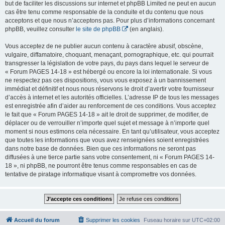
but de faciliter les discussions sur internet et phpBB Limited ne peut en aucun
cas être tenu comme responsable de la conduite et du contenu que nous
acceptons et que nous n’acceptons pas. Pour plus d’informations concernant
phpBB, veuillez consulter
le site de phpBB
(en anglais).
Vous acceptez de ne publier aucun contenu à caractère abusif, obscène,
vulgaire, diffamatoire, choquant, menaçant, pornographique, etc. qui pourrait
transgresser la législation de votre pays, du pays dans lequel le serveur de
« Forum PAGES 14-18 » est hébergé ou encore la loi internationale. Si vous
ne respectez pas ces dispositions, vous vous exposez à un bannissement
immédiat et définitif et nous nous réservons le droit d’avertir votre fournisseur
d’accès à internet et les autorités officielles. L’adresse IP de tous les messages
est enregistrée afin d’aider au renforcement de ces conditions. Vous acceptez
le fait que « Forum PAGES 14-18 » ait le droit de supprimer, de modifier, de
déplacer ou de verrouiller n’importe quel sujet et message à n’importe quel
moment si nous estimons cela nécessaire. En tant qu’utilisateur, vous acceptez
que toutes les informations que vous avez renseignées soient enregistrées
dans notre base de données. Bien que ces informations ne seront pas
diffusées à une tierce partie sans votre consentement, ni « Forum PAGES 14-
18 », ni phpBB, ne pourront être tenus comme responsables en cas de
tentative de piratage informatique visant à compromettre vos données.
Accueil du forum
Supprimer les cookies
Fuseau horaire sur
UTC+02:00