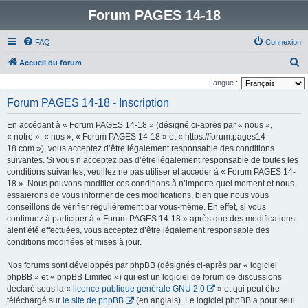
Forum PAGES 14-18
FAQ
Connexion
R
Accueil du forum
e
Langue :
c
Forum PAGES 14-18 - Inscription
h
En accédant à « Forum PAGES 14-18 » (désigné ci-après par « nous »,
e
« notre », « nos », « Forum PAGES 14-18 » et « https://forum.pages14-
r
18.com »), vous acceptez d’être légalement responsable des conditions
suivantes. Si vous n’acceptez pas d’être légalement responsable de toutes les
c
conditions suivantes, veuillez ne pas utiliser et accéder à « Forum PAGES 14-
h
18 ». Nous pouvons modifier ces conditions à n’importe quel moment et nous
e
essaierons de vous informer de ces modifications, bien que nous vous
conseillons de vérifier régulièrement par vous-même. En effet, si vous
r
continuez à participer à « Forum PAGES 14-18 » après que des modifications
aient été effectuées, vous acceptez d’être légalement responsable des
conditions modifiées et mises à jour.
Nos forums sont développés par phpBB (désignés ci-après par « logiciel
phpBB » et « phpBB Limited ») qui est un logiciel de forum de discussions
déclaré sous la «
licence publique générale GNU 2.0
» et qui peut être
téléchargé sur
le site de phpBB
(en anglais). Le logiciel phpBB a pour seul