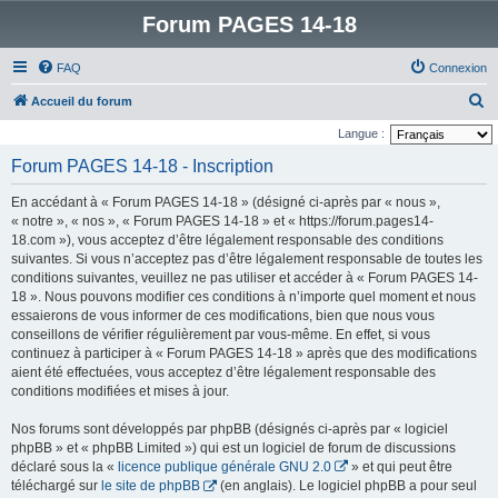
Forum PAGES 14-18
FAQ
Connexion
R
Accueil du forum
e
Langue :
c
Forum PAGES 14-18 - Inscription
h
En accédant à « Forum PAGES 14-18 » (désigné ci-après par « nous »,
e
« notre », « nos », « Forum PAGES 14-18 » et « https://forum.pages14-
r
18.com »), vous acceptez d’être légalement responsable des conditions
suivantes. Si vous n’acceptez pas d’être légalement responsable de toutes les
c
conditions suivantes, veuillez ne pas utiliser et accéder à « Forum PAGES 14-
h
18 ». Nous pouvons modifier ces conditions à n’importe quel moment et nous
e
essaierons de vous informer de ces modifications, bien que nous vous
conseillons de vérifier régulièrement par vous-même. En effet, si vous
r
continuez à participer à « Forum PAGES 14-18 » après que des modifications
aient été effectuées, vous acceptez d’être légalement responsable des
conditions modifiées et mises à jour.
Nos forums sont développés par phpBB (désignés ci-après par « logiciel
phpBB » et « phpBB Limited ») qui est un logiciel de forum de discussions
déclaré sous la «
licence publique générale GNU 2.0
» et qui peut être
téléchargé sur
le site de phpBB
(en anglais). Le logiciel phpBB a pour seul