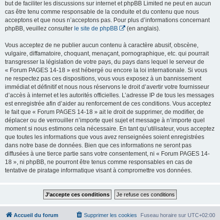
but de faciliter les discussions sur internet et phpBB Limited ne peut en aucun
cas être tenu comme responsable de la conduite et du contenu que nous
acceptons et que nous n’acceptons pas. Pour plus d’informations concernant
phpBB, veuillez consulter
le site de phpBB
(en anglais).
Vous acceptez de ne publier aucun contenu à caractère abusif, obscène,
vulgaire, diffamatoire, choquant, menaçant, pornographique, etc. qui pourrait
transgresser la législation de votre pays, du pays dans lequel le serveur de
« Forum PAGES 14-18 » est hébergé ou encore la loi internationale. Si vous
ne respectez pas ces dispositions, vous vous exposez à un bannissement
immédiat et définitif et nous nous réservons le droit d’avertir votre fournisseur
d’accès à internet et les autorités officielles. L’adresse IP de tous les messages
est enregistrée afin d’aider au renforcement de ces conditions. Vous acceptez
le fait que « Forum PAGES 14-18 » ait le droit de supprimer, de modifier, de
déplacer ou de verrouiller n’importe quel sujet et message à n’importe quel
moment si nous estimons cela nécessaire. En tant qu’utilisateur, vous acceptez
que toutes les informations que vous avez renseignées soient enregistrées
dans notre base de données. Bien que ces informations ne seront pas
diffusées à une tierce partie sans votre consentement, ni « Forum PAGES 14-
18 », ni phpBB, ne pourront être tenus comme responsables en cas de
tentative de piratage informatique visant à compromettre vos données.
Accueil du forum
Supprimer les cookies
Fuseau horaire sur
UTC+02:00