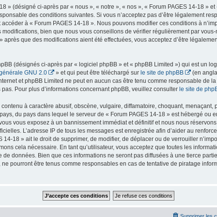
 » (désigné ci-après par « nous », « notre », « nos », « Forum PAGES 14-18 » et 
sponsable des conditions suivantes. Si vous n’acceptez pas d’être légalement resp
r et accéder à « Forum PAGES 14-18 ». Nous pouvons modifier ces conditions à n’i
 modifications, bien que nous vous conseillons de vérifier régulièrement par vous-
 après que des modifications aient été effectuées, vous acceptez d’être légaleme
BB (désignés ci-après par « logiciel phpBB » et « phpBB Limited ») qui est un log
 générale GNU 2.0
» et qui peut être téléchargé sur
le site de phpBB
(en angla
ur internet et phpBB Limited ne peut en aucun cas être tenu comme responsable de l
pas. Pour plus d’informations concernant phpBB, veuillez consulter
le site de php
contenu à caractère abusif, obscène, vulgaire, diffamatoire, choquant, menaçant, p
e pays, du pays dans lequel le serveur de « Forum PAGES 14-18 » est hébergé ou enc
vous vous exposez à un bannissement immédiat et définitif et nous nous réservons le
officielles. L’adresse IP de tous les messages est enregistrée afin d’aider au renfor
14-18 » ait le droit de supprimer, de modifier, de déplacer ou de verrouiller n’imp
mons cela nécessaire. En tant qu’utilisateur, vous acceptez que toutes les inform
e de données. Bien que ces informations ne seront pas diffusées à une tierce parti
ne pourront être tenus comme responsables en cas de tentative de piratage infor
Supprimer les 