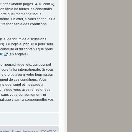
« https://forum.pages14-18.com »),
onsable de toutes les conditions
mporte quel moment et nous
même. En effet, si vous continuez à
nt responsable des conditions
iciel de forum de discussions
is). Le logiciel phpBB a pour seul
a conduite et du contenu que nous
BB
(en anglais).
ornographique, etc. qui pourrait
ore la loi internationale. Si vous
 droit d’avertir votre fournisseur
cement de ces conditions. Vous
orte quel sujet et message à
ations que vous avez renseignées
e sans votre consentement, ni
matique visant à compromettre vos
cookies
Fuseau horaire sur
UTC+02:00