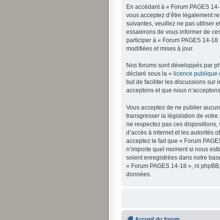
En accédant à « Forum PAGES 14-18
vous acceptez d’être légalement re
suivantes, veuillez ne pas utilise
essaierons de vous informer de ces
participer à « Forum PAGES 14-18 »
modifiées et mises à jour.
Nos forums sont développés par php
déclaré sous la «
licence publique
but de faciliter les discussions s
acceptons et que nous n’acceptons 
Vous acceptez de ne publier aucun 
transgresser la législation de votr
ne respectez pas ces dispositions, 
d’accès à internet et les autorités 
acceptez le fait que « Forum PAGES 
n’importe quel moment si nous esti
soient enregistrées dans notre bas
« Forum PAGES 14-18 », ni phpBB, 
données.
Accueil du forum