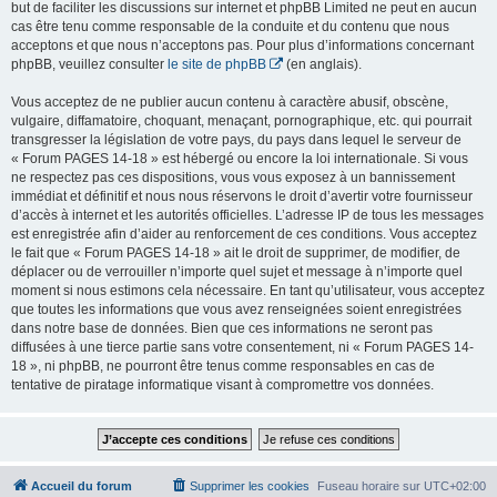
but de faciliter les discussions sur internet et phpBB Limited ne peut en aucun
cas être tenu comme responsable de la conduite et du contenu que nous
acceptons et que nous n’acceptons pas. Pour plus d’informations concernant
phpBB, veuillez consulter
le site de phpBB
(en anglais).
Vous acceptez de ne publier aucun contenu à caractère abusif, obscène,
vulgaire, diffamatoire, choquant, menaçant, pornographique, etc. qui pourrait
transgresser la législation de votre pays, du pays dans lequel le serveur de
« Forum PAGES 14-18 » est hébergé ou encore la loi internationale. Si vous
ne respectez pas ces dispositions, vous vous exposez à un bannissement
immédiat et définitif et nous nous réservons le droit d’avertir votre fournisseur
d’accès à internet et les autorités officielles. L’adresse IP de tous les messages
est enregistrée afin d’aider au renforcement de ces conditions. Vous acceptez
le fait que « Forum PAGES 14-18 » ait le droit de supprimer, de modifier, de
déplacer ou de verrouiller n’importe quel sujet et message à n’importe quel
moment si nous estimons cela nécessaire. En tant qu’utilisateur, vous acceptez
que toutes les informations que vous avez renseignées soient enregistrées
dans notre base de données. Bien que ces informations ne seront pas
diffusées à une tierce partie sans votre consentement, ni « Forum PAGES 14-
18 », ni phpBB, ne pourront être tenus comme responsables en cas de
tentative de piratage informatique visant à compromettre vos données.
Accueil du forum
Supprimer les cookies
Fuseau horaire sur
UTC+02:00