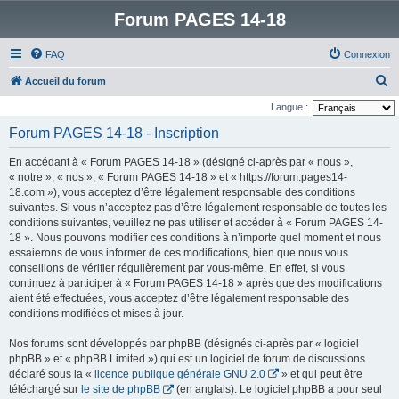
Forum PAGES 14-18
FAQ
Connexion
R
Accueil du forum
e
Langue :
c
Forum PAGES 14-18 - Inscription
h
En accédant à « Forum PAGES 14-18 » (désigné ci-après par « nous »,
e
« notre », « nos », « Forum PAGES 14-18 » et « https://forum.pages14-
r
18.com »), vous acceptez d’être légalement responsable des conditions
suivantes. Si vous n’acceptez pas d’être légalement responsable de toutes les
c
conditions suivantes, veuillez ne pas utiliser et accéder à « Forum PAGES 14-
h
18 ». Nous pouvons modifier ces conditions à n’importe quel moment et nous
e
essaierons de vous informer de ces modifications, bien que nous vous
conseillons de vérifier régulièrement par vous-même. En effet, si vous
r
continuez à participer à « Forum PAGES 14-18 » après que des modifications
aient été effectuées, vous acceptez d’être légalement responsable des
conditions modifiées et mises à jour.
Nos forums sont développés par phpBB (désignés ci-après par « logiciel
phpBB » et « phpBB Limited ») qui est un logiciel de forum de discussions
déclaré sous la «
licence publique générale GNU 2.0
» et qui peut être
téléchargé sur
le site de phpBB
(en anglais). Le logiciel phpBB a pour seul