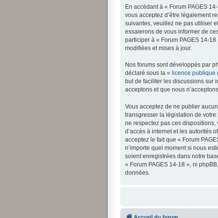
En accédant à « Forum PAGES 14-18
vous acceptez d’être légalement re
suivantes, veuillez ne pas utilise
essaierons de vous informer de ces
participer à « Forum PAGES 14-18 »
modifiées et mises à jour.
Nos forums sont développés par php
déclaré sous la «
licence publique
but de faciliter les discussions s
acceptons et que nous n’acceptons 
Vous acceptez de ne publier aucun 
transgresser la législation de votr
ne respectez pas ces dispositions, 
d’accès à internet et les autorités 
acceptez le fait que « Forum PAGES 
n’importe quel moment si nous esti
soient enregistrées dans notre bas
« Forum PAGES 14-18 », ni phpBB, 
données.
Accueil du forum