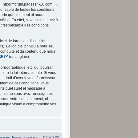
« https://forum.pages14-18.com »),
onsable de toutes les conditions
mporte quel moment et nous
même. En effet, si vous continuez à
nt responsable des conditions
iciel de forum de discussions
is). Le logiciel phpBB a pour seul
a conduite et du contenu que nous
BB
(en anglais).
ornographique, etc. qui pourrait
ore la loi internationale. Si vous
 droit d’avertir votre fournisseur
cement de ces conditions. Vous
orte quel sujet et message à
ations que vous avez renseignées
e sans votre consentement, ni
matique visant à compromettre vos
cookies
Fuseau horaire sur
UTC+02:00