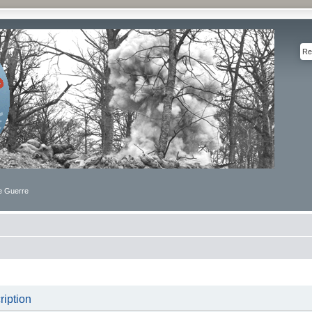
de Guerre
iption