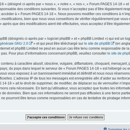
 » (désigné ci-après par « nous », « notre », « nos », « Forum PAGES 14-18 » et 
sponsable des conditions suivantes. Si vous n’acceptez pas d’être légalement resp
r et accéder à « Forum PAGES 14-18 ». Nous pouvons modifier ces conditions à n’i
 modifications, bien que nous vous conseillons de vérifier régulièrement par vous-
 après que des modifications aient été effectuées, vous acceptez d’être légaleme
BB (désignés ci-après par « logiciel phpBB » et « phpBB Limited ») qui est un log
 générale GNU 2.0
» et qui peut être téléchargé sur
le site de phpBB
(en angla
ur internet et phpBB Limited ne peut en aucun cas être tenu comme responsable de l
pas. Pour plus d’informations concernant phpBB, veuillez consulter
le site de php
contenu à caractère abusif, obscène, vulgaire, diffamatoire, choquant, menaçant, p
e pays, du pays dans lequel le serveur de « Forum PAGES 14-18 » est hébergé ou enc
vous vous exposez à un bannissement immédiat et définitif et nous nous réservons le
officielles. L’adresse IP de tous les messages est enregistrée afin d’aider au renfor
14-18 » ait le droit de supprimer, de modifier, de déplacer ou de verrouiller n’imp
mons cela nécessaire. En tant qu’utilisateur, vous acceptez que toutes les inform
e de données. Bien que ces informations ne seront pas diffusées à une tierce parti
ne pourront être tenus comme responsables en cas de tentative de piratage infor
Supprimer les 