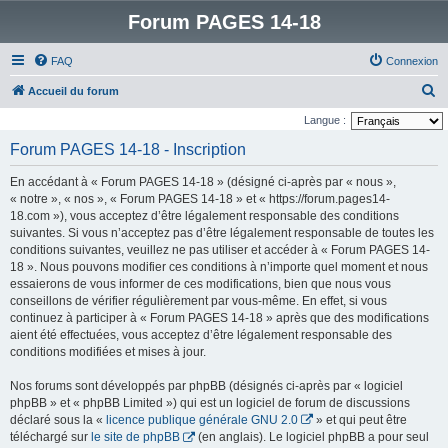
Forum PAGES 14-18
FAQ
Connexion
R
Accueil du forum
e
Langue :
c
Forum PAGES 14-18 - Inscription
h
En accédant à « Forum PAGES 14-18 » (désigné ci-après par « nous »,
e
« notre », « nos », « Forum PAGES 14-18 » et « https://forum.pages14-
r
18.com »), vous acceptez d’être légalement responsable des conditions
suivantes. Si vous n’acceptez pas d’être légalement responsable de toutes les
c
conditions suivantes, veuillez ne pas utiliser et accéder à « Forum PAGES 14-
h
18 ». Nous pouvons modifier ces conditions à n’importe quel moment et nous
e
essaierons de vous informer de ces modifications, bien que nous vous
conseillons de vérifier régulièrement par vous-même. En effet, si vous
r
continuez à participer à « Forum PAGES 14-18 » après que des modifications
aient été effectuées, vous acceptez d’être légalement responsable des
conditions modifiées et mises à jour.
Nos forums sont développés par phpBB (désignés ci-après par « logiciel
phpBB » et « phpBB Limited ») qui est un logiciel de forum de discussions
déclaré sous la «
licence publique générale GNU 2.0
» et qui peut être
téléchargé sur
le site de phpBB
(en anglais). Le logiciel phpBB a pour seul