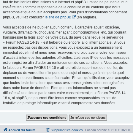
but de faciliter les discussions sur internet et phpBB Limited ne peut en aucun
cas être tenu comme responsable de la conduite et du contenu que nous
acceptons et que nous n’acceptons pas. Pour plus d’informations concernant
phpBB, veuillez consulter
le site de phpBB
(en anglais).
Vous acceptez de ne publier aucun contenu à caractère abusif, obscène,
vulgaire, diffamatoire, choquant, menaçant, pornographique, etc. qui pourrait
transgresser la législation de votre pays, du pays dans lequel le serveur de
« Forum PAGES 14-18 » est hébergé ou encore la loi internationale. Si vous
ne respectez pas ces dispositions, vous vous exposez à un bannissement
immédiat et définitif et nous nous réservons le droit d’avertir votre fournisseur
d’accès à internet et les autorités officielles. L’adresse IP de tous les messages
est enregistrée afin d’aider au renforcement de ces conditions. Vous acceptez
le fait que « Forum PAGES 14-18 » ait le droit de supprimer, de modifier, de
déplacer ou de verrouiller n’importe quel sujet et message à n’importe quel
moment si nous estimons cela nécessaire. En tant qu’utilisateur, vous acceptez
que toutes les informations que vous avez renseignées soient enregistrées
dans notre base de données. Bien que ces informations ne seront pas
diffusées à une tierce partie sans votre consentement, ni « Forum PAGES 14-
18 », ni phpBB, ne pourront être tenus comme responsables en cas de
tentative de piratage informatique visant à compromettre vos données.
Accueil du forum
Supprimer les cookies
Fuseau horaire sur
UTC+02:00