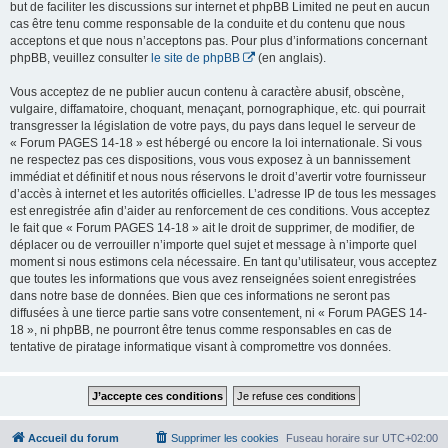
but de faciliter les discussions sur internet et phpBB Limited ne peut en aucun
cas être tenu comme responsable de la conduite et du contenu que nous
acceptons et que nous n’acceptons pas. Pour plus d’informations concernant
phpBB, veuillez consulter
le site de phpBB
(en anglais).
Vous acceptez de ne publier aucun contenu à caractère abusif, obscène,
vulgaire, diffamatoire, choquant, menaçant, pornographique, etc. qui pourrait
transgresser la législation de votre pays, du pays dans lequel le serveur de
« Forum PAGES 14-18 » est hébergé ou encore la loi internationale. Si vous
ne respectez pas ces dispositions, vous vous exposez à un bannissement
immédiat et définitif et nous nous réservons le droit d’avertir votre fournisseur
d’accès à internet et les autorités officielles. L’adresse IP de tous les messages
est enregistrée afin d’aider au renforcement de ces conditions. Vous acceptez
le fait que « Forum PAGES 14-18 » ait le droit de supprimer, de modifier, de
déplacer ou de verrouiller n’importe quel sujet et message à n’importe quel
moment si nous estimons cela nécessaire. En tant qu’utilisateur, vous acceptez
que toutes les informations que vous avez renseignées soient enregistrées
dans notre base de données. Bien que ces informations ne seront pas
diffusées à une tierce partie sans votre consentement, ni « Forum PAGES 14-
18 », ni phpBB, ne pourront être tenus comme responsables en cas de
tentative de piratage informatique visant à compromettre vos données.
Accueil du forum
Supprimer les cookies
Fuseau horaire sur
UTC+02:00