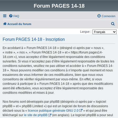
Forum PAGES 14-18
FAQ
Connexion
R
Accueil du forum
e
Langue :
c
Forum PAGES 14-18 - Inscription
h
En accédant à « Forum PAGES 14-18 » (désigné ci-après par « nous »,
e
« notre », « nos », « Forum PAGES 14-18 » et « https://forum.pages14-
r
18.com »), vous acceptez d’être légalement responsable des conditions
suivantes. Si vous n’acceptez pas d’être légalement responsable de toutes les
c
conditions suivantes, veuillez ne pas utiliser et accéder à « Forum PAGES 14-
h
18 ». Nous pouvons modifier ces conditions à n’importe quel moment et nous
e
essaierons de vous informer de ces modifications, bien que nous vous
conseillons de vérifier régulièrement par vous-même. En effet, si vous
r
continuez à participer à « Forum PAGES 14-18 » après que des modifications
aient été effectuées, vous acceptez d’être légalement responsable des
conditions modifiées et mises à jour.
Nos forums sont développés par phpBB (désignés ci-après par « logiciel
phpBB » et « phpBB Limited ») qui est un logiciel de forum de discussions
déclaré sous la «
licence publique générale GNU 2.0
» et qui peut être
téléchargé sur
le site de phpBB
(en anglais). Le logiciel phpBB a pour seul