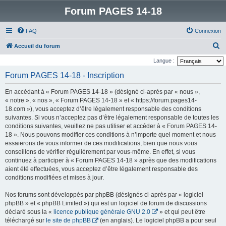
Forum PAGES 14-18
FAQ
Connexion
R
Accueil du forum
e
Langue :
c
Forum PAGES 14-18 - Inscription
h
En accédant à « Forum PAGES 14-18 » (désigné ci-après par « nous »,
e
« notre », « nos », « Forum PAGES 14-18 » et « https://forum.pages14-
r
18.com »), vous acceptez d’être légalement responsable des conditions
suivantes. Si vous n’acceptez pas d’être légalement responsable de toutes les
c
conditions suivantes, veuillez ne pas utiliser et accéder à « Forum PAGES 14-
h
18 ». Nous pouvons modifier ces conditions à n’importe quel moment et nous
e
essaierons de vous informer de ces modifications, bien que nous vous
conseillons de vérifier régulièrement par vous-même. En effet, si vous
r
continuez à participer à « Forum PAGES 14-18 » après que des modifications
aient été effectuées, vous acceptez d’être légalement responsable des
conditions modifiées et mises à jour.
Nos forums sont développés par phpBB (désignés ci-après par « logiciel
phpBB » et « phpBB Limited ») qui est un logiciel de forum de discussions
déclaré sous la «
licence publique générale GNU 2.0
» et qui peut être
téléchargé sur
le site de phpBB
(en anglais). Le logiciel phpBB a pour seul