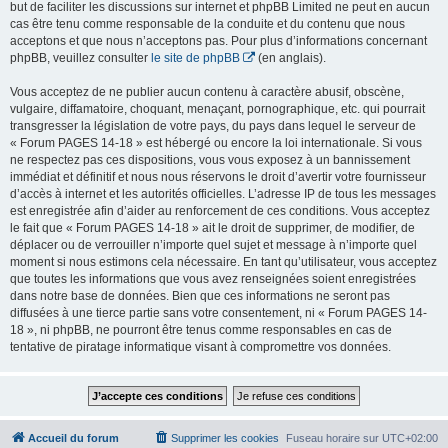
but de faciliter les discussions sur internet et phpBB Limited ne peut en aucun
cas être tenu comme responsable de la conduite et du contenu que nous
acceptons et que nous n’acceptons pas. Pour plus d’informations concernant
phpBB, veuillez consulter
le site de phpBB
(en anglais).
Vous acceptez de ne publier aucun contenu à caractère abusif, obscène,
vulgaire, diffamatoire, choquant, menaçant, pornographique, etc. qui pourrait
transgresser la législation de votre pays, du pays dans lequel le serveur de
« Forum PAGES 14-18 » est hébergé ou encore la loi internationale. Si vous
ne respectez pas ces dispositions, vous vous exposez à un bannissement
immédiat et définitif et nous nous réservons le droit d’avertir votre fournisseur
d’accès à internet et les autorités officielles. L’adresse IP de tous les messages
est enregistrée afin d’aider au renforcement de ces conditions. Vous acceptez
le fait que « Forum PAGES 14-18 » ait le droit de supprimer, de modifier, de
déplacer ou de verrouiller n’importe quel sujet et message à n’importe quel
moment si nous estimons cela nécessaire. En tant qu’utilisateur, vous acceptez
que toutes les informations que vous avez renseignées soient enregistrées
dans notre base de données. Bien que ces informations ne seront pas
diffusées à une tierce partie sans votre consentement, ni « Forum PAGES 14-
18 », ni phpBB, ne pourront être tenus comme responsables en cas de
tentative de piratage informatique visant à compromettre vos données.
Accueil du forum
Supprimer les cookies
Fuseau horaire sur
UTC+02:00