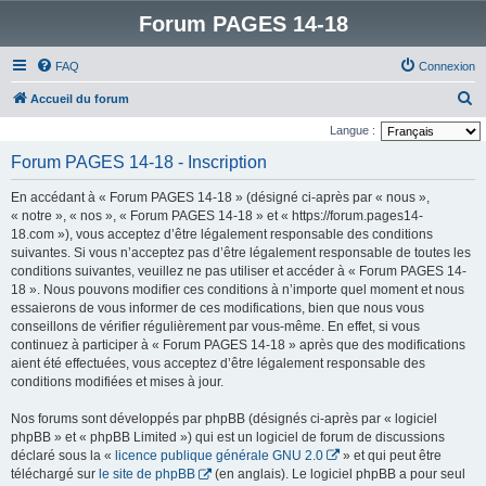
Forum PAGES 14-18
FAQ
Connexion
R
Accueil du forum
e
Langue :
c
Forum PAGES 14-18 - Inscription
h
En accédant à « Forum PAGES 14-18 » (désigné ci-après par « nous »,
e
« notre », « nos », « Forum PAGES 14-18 » et « https://forum.pages14-
r
18.com »), vous acceptez d’être légalement responsable des conditions
suivantes. Si vous n’acceptez pas d’être légalement responsable de toutes les
c
conditions suivantes, veuillez ne pas utiliser et accéder à « Forum PAGES 14-
h
18 ». Nous pouvons modifier ces conditions à n’importe quel moment et nous
e
essaierons de vous informer de ces modifications, bien que nous vous
conseillons de vérifier régulièrement par vous-même. En effet, si vous
r
continuez à participer à « Forum PAGES 14-18 » après que des modifications
aient été effectuées, vous acceptez d’être légalement responsable des
conditions modifiées et mises à jour.
Nos forums sont développés par phpBB (désignés ci-après par « logiciel
phpBB » et « phpBB Limited ») qui est un logiciel de forum de discussions
déclaré sous la «
licence publique générale GNU 2.0
» et qui peut être
téléchargé sur
le site de phpBB
(en anglais). Le logiciel phpBB a pour seul