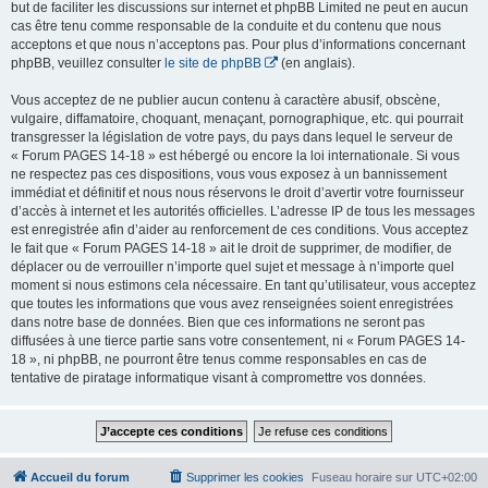
but de faciliter les discussions sur internet et phpBB Limited ne peut en aucun
cas être tenu comme responsable de la conduite et du contenu que nous
acceptons et que nous n’acceptons pas. Pour plus d’informations concernant
phpBB, veuillez consulter
le site de phpBB
(en anglais).
Vous acceptez de ne publier aucun contenu à caractère abusif, obscène,
vulgaire, diffamatoire, choquant, menaçant, pornographique, etc. qui pourrait
transgresser la législation de votre pays, du pays dans lequel le serveur de
« Forum PAGES 14-18 » est hébergé ou encore la loi internationale. Si vous
ne respectez pas ces dispositions, vous vous exposez à un bannissement
immédiat et définitif et nous nous réservons le droit d’avertir votre fournisseur
d’accès à internet et les autorités officielles. L’adresse IP de tous les messages
est enregistrée afin d’aider au renforcement de ces conditions. Vous acceptez
le fait que « Forum PAGES 14-18 » ait le droit de supprimer, de modifier, de
déplacer ou de verrouiller n’importe quel sujet et message à n’importe quel
moment si nous estimons cela nécessaire. En tant qu’utilisateur, vous acceptez
que toutes les informations que vous avez renseignées soient enregistrées
dans notre base de données. Bien que ces informations ne seront pas
diffusées à une tierce partie sans votre consentement, ni « Forum PAGES 14-
18 », ni phpBB, ne pourront être tenus comme responsables en cas de
tentative de piratage informatique visant à compromettre vos données.
Accueil du forum
Supprimer les cookies
Fuseau horaire sur
UTC+02:00