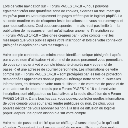
Lors de votre navigation sur « Forum PAGES 14-18 », nous pouvons
également créer une quatrième sorte de cookies, externes au document qui
est prévu pour couvrir uniquement les pages créées par le logiciel phpBB. La
seconde manière est de récupérer les informations que vous nous envoyez et
que nous collectons. Ceci peut correspondre — mais n’est pas limité à — la
publication de messages en tant qu’utilisateur anonyme, l’inscription sur
« Forum PAGES 14-18 » (désignée ci-après par « votre compte ») et les
messages que vous publiez après votre inscription et lors de votre connexion
(désignés ci-après par « vos messages »).
Votre compte contiendra au minimum un identifiant unique (désigné ci-après
par « votre nom d’utilisateur ») et un mot de passe personnel vous permettant
de vous connecter à votre compte (désigné ci-après par « votre mot de
passe ») et une adresse de courriel personnelle. Les informations de votre
compte sur « Forum PAGES 14-18 » sont protégées par les lois de protection
des données applicables dans le pays qui héberge notre serveur. Toutes les
informations, en-dehors de votre nom d’utilisateur, de votre mot de passe et de
votre adresse de courriel requis par « Forum PAGES 14-18 » durant votre
inscription, sont obligatoires ou facultatives, à la seule discrétion de « Forum
PAGES 14-18 ». Dans tous les cas, vous pouvez contrôler quelles informations
de votre compte vous souhaitez rendre publiques ou non. De plus, vous
pouvez décider de vous abonner ou non à la liste de diffusion du logiciel
phpBB depuis une option disponible sur votre compte.
Votre mot de passe est chiffré (par un chiffrage à sens unique) afin qu’il soit
sécurisé. Cependant, il est recommandé de ne pas utiliser le même mot de