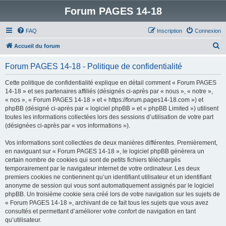
Forum PAGES 14-18
FAQ
Inscription
Connexion
R
Accueil du forum
e
Forum PAGES 14-18 - Politique de confidentialité
c
h
Cette politique de confidentialité explique en détail comment « Forum PAGES
14-18 » et ses partenaires affiliés (désignés ci-après par « nous », « notre »,
e
« nos », « Forum PAGES 14-18 » et « https://forum.pages14-18.com ») et
r
phpBB (désigné ci-après par « logiciel phpBB » et « phpBB Limited ») utilisent
toutes les informations collectées lors des sessions d’utilisation de votre part
c
(désignées ci-après par « vos informations »).
h
Vos informations sont collectées de deux manières différentes. Premièrement,
e
en naviguant sur « Forum PAGES 14-18 », le logiciel phpBB génèrera un
r
certain nombre de cookies qui sont de petits fichiers téléchargés
temporairement par le navigateur internet de votre ordinateur. Les deux
premiers cookies ne contiennent qu’un identifiant utilisateur et un identifiant
anonyme de session qui vous sont automatiquement assignés par le logiciel
phpBB. Un troisième cookie sera créé lors de votre navigation sur les sujets de
« Forum PAGES 14-18 », archivant de ce fait tous les sujets que vous avez
consultés et permettant d’améliorer votre confort de navigation en tant
qu’utilisateur.