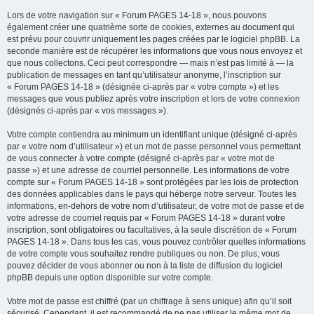
Lors de votre navigation sur « Forum PAGES 14-18 », nous pouvons
également créer une quatrième sorte de cookies, externes au document qui
est prévu pour couvrir uniquement les pages créées par le logiciel phpBB. La
seconde manière est de récupérer les informations que vous nous envoyez et
que nous collectons. Ceci peut correspondre — mais n’est pas limité à — la
publication de messages en tant qu’utilisateur anonyme, l’inscription sur
« Forum PAGES 14-18 » (désignée ci-après par « votre compte ») et les
messages que vous publiez après votre inscription et lors de votre connexion
(désignés ci-après par « vos messages »).
Votre compte contiendra au minimum un identifiant unique (désigné ci-après
par « votre nom d’utilisateur ») et un mot de passe personnel vous permettant
de vous connecter à votre compte (désigné ci-après par « votre mot de
passe ») et une adresse de courriel personnelle. Les informations de votre
compte sur « Forum PAGES 14-18 » sont protégées par les lois de protection
des données applicables dans le pays qui héberge notre serveur. Toutes les
informations, en-dehors de votre nom d’utilisateur, de votre mot de passe et de
votre adresse de courriel requis par « Forum PAGES 14-18 » durant votre
inscription, sont obligatoires ou facultatives, à la seule discrétion de « Forum
PAGES 14-18 ». Dans tous les cas, vous pouvez contrôler quelles informations
de votre compte vous souhaitez rendre publiques ou non. De plus, vous
pouvez décider de vous abonner ou non à la liste de diffusion du logiciel
phpBB depuis une option disponible sur votre compte.
Votre mot de passe est chiffré (par un chiffrage à sens unique) afin qu’il soit
sécurisé. Cependant, il est recommandé de ne pas utiliser le même mot de