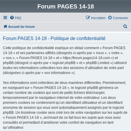
Forum PAGES 14-18
FAQ
Inscription
Connexion
R
Accueil du forum
e
Forum PAGES 14-18 - Politique de confidentialité
c
h
Cette politique de confidentialité explique en détail comment « Forum PAGES
14-18 » et ses partenaires affiliés (désignés ci-après par « nous », « notre »,
e
« nos », « Forum PAGES 14-18 » et « https://forum.pages14-18.com ») et
r
phpBB (désigné ci-après par « logiciel phpBB » et « phpBB Limited ») utilisent
toutes les informations collectées lors des sessions d’utilisation de votre part
c
(désignées ci-après par « vos informations »).
h
Vos informations sont collectées de deux manières différentes. Premièrement,
e
en naviguant sur « Forum PAGES 14-18 », le logiciel phpBB génèrera un
r
certain nombre de cookies qui sont de petits fichiers téléchargés
temporairement par le navigateur internet de votre ordinateur. Les deux
premiers cookies ne contiennent qu’un identifiant utilisateur et un identifiant
anonyme de session qui vous sont automatiquement assignés par le logiciel
phpBB. Un troisième cookie sera créé lors de votre navigation sur les sujets de
« Forum PAGES 14-18 », archivant de ce fait tous les sujets que vous avez
consultés et permettant d’améliorer votre confort de navigation en tant
qu’utilisateur.