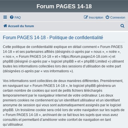
Forum PAGES 14-18
FAQ
Inscription
Connexion
R
Accueil du forum
e
Forum PAGES 14-18 - Politique de confidentialité
c
h
Cette politique de confidentialité explique en détail comment « Forum PAGES
14-18 » et ses partenaires affiliés (désignés ci-après par « nous », « notre »,
e
« nos », « Forum PAGES 14-18 » et « https://forum.pages14-18.com ») et
r
phpBB (désigné ci-après par « logiciel phpBB » et « phpBB Limited ») utilisent
toutes les informations collectées lors des sessions d’utilisation de votre part
c
(désignées ci-après par « vos informations »).
h
Vos informations sont collectées de deux manières différentes. Premièrement,
e
en naviguant sur « Forum PAGES 14-18 », le logiciel phpBB génèrera un
r
certain nombre de cookies qui sont de petits fichiers téléchargés
temporairement par le navigateur internet de votre ordinateur. Les deux
premiers cookies ne contiennent qu’un identifiant utilisateur et un identifiant
anonyme de session qui vous sont automatiquement assignés par le logiciel
phpBB. Un troisième cookie sera créé lors de votre navigation sur les sujets de
« Forum PAGES 14-18 », archivant de ce fait tous les sujets que vous avez
consultés et permettant d’améliorer votre confort de navigation en tant
qu’utilisateur.