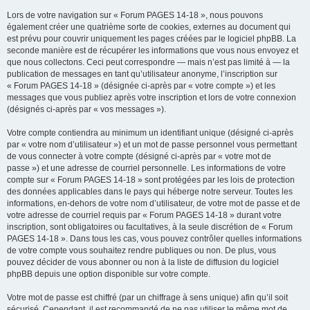
Lors de votre navigation sur « Forum PAGES 14-18 », nous pouvons
également créer une quatrième sorte de cookies, externes au document qui
est prévu pour couvrir uniquement les pages créées par le logiciel phpBB. La
seconde manière est de récupérer les informations que vous nous envoyez et
que nous collectons. Ceci peut correspondre — mais n’est pas limité à — la
publication de messages en tant qu’utilisateur anonyme, l’inscription sur
« Forum PAGES 14-18 » (désignée ci-après par « votre compte ») et les
messages que vous publiez après votre inscription et lors de votre connexion
(désignés ci-après par « vos messages »).
Votre compte contiendra au minimum un identifiant unique (désigné ci-après
par « votre nom d’utilisateur ») et un mot de passe personnel vous permettant
de vous connecter à votre compte (désigné ci-après par « votre mot de
passe ») et une adresse de courriel personnelle. Les informations de votre
compte sur « Forum PAGES 14-18 » sont protégées par les lois de protection
des données applicables dans le pays qui héberge notre serveur. Toutes les
informations, en-dehors de votre nom d’utilisateur, de votre mot de passe et de
votre adresse de courriel requis par « Forum PAGES 14-18 » durant votre
inscription, sont obligatoires ou facultatives, à la seule discrétion de « Forum
PAGES 14-18 ». Dans tous les cas, vous pouvez contrôler quelles informations
de votre compte vous souhaitez rendre publiques ou non. De plus, vous
pouvez décider de vous abonner ou non à la liste de diffusion du logiciel
phpBB depuis une option disponible sur votre compte.
Votre mot de passe est chiffré (par un chiffrage à sens unique) afin qu’il soit
sécurisé. Cependant, il est recommandé de ne pas utiliser le même mot de