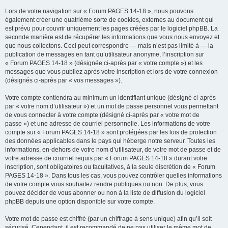
Lors de votre navigation sur « Forum PAGES 14-18 », nous pouvons
également créer une quatrième sorte de cookies, externes au document qui
est prévu pour couvrir uniquement les pages créées par le logiciel phpBB. La
seconde manière est de récupérer les informations que vous nous envoyez et
que nous collectons. Ceci peut correspondre — mais n’est pas limité à — la
publication de messages en tant qu’utilisateur anonyme, l’inscription sur
« Forum PAGES 14-18 » (désignée ci-après par « votre compte ») et les
messages que vous publiez après votre inscription et lors de votre connexion
(désignés ci-après par « vos messages »).
Votre compte contiendra au minimum un identifiant unique (désigné ci-après
par « votre nom d’utilisateur ») et un mot de passe personnel vous permettant
de vous connecter à votre compte (désigné ci-après par « votre mot de
passe ») et une adresse de courriel personnelle. Les informations de votre
compte sur « Forum PAGES 14-18 » sont protégées par les lois de protection
des données applicables dans le pays qui héberge notre serveur. Toutes les
informations, en-dehors de votre nom d’utilisateur, de votre mot de passe et de
votre adresse de courriel requis par « Forum PAGES 14-18 » durant votre
inscription, sont obligatoires ou facultatives, à la seule discrétion de « Forum
PAGES 14-18 ». Dans tous les cas, vous pouvez contrôler quelles informations
de votre compte vous souhaitez rendre publiques ou non. De plus, vous
pouvez décider de vous abonner ou non à la liste de diffusion du logiciel
phpBB depuis une option disponible sur votre compte.
Votre mot de passe est chiffré (par un chiffrage à sens unique) afin qu’il soit
sécurisé. Cependant, il est recommandé de ne pas utiliser le même mot de