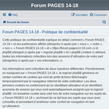
Forum PAGES 14-18
FAQ
Inscription
Connexion
R
Accueil du forum
e
Forum PAGES 14-18 - Politique de confidentialité
c
h
Cette politique de confidentialité explique en détail comment « Forum PAGES
14-18 » et ses partenaires affiliés (désignés ci-après par « nous », « notre »,
e
« nos », « Forum PAGES 14-18 » et « https://forum.pages14-18.com ») et
r
phpBB (désigné ci-après par « logiciel phpBB » et « phpBB Limited ») utilisent
toutes les informations collectées lors des sessions d’utilisation de votre part
c
(désignées ci-après par « vos informations »).
h
Vos informations sont collectées de deux manières différentes. Premièrement,
e
en naviguant sur « Forum PAGES 14-18 », le logiciel phpBB génèrera un
r
certain nombre de cookies qui sont de petits fichiers téléchargés
temporairement par le navigateur internet de votre ordinateur. Les deux
premiers cookies ne contiennent qu’un identifiant utilisateur et un identifiant
anonyme de session qui vous sont automatiquement assignés par le logiciel
phpBB. Un troisième cookie sera créé lors de votre navigation sur les sujets de
« Forum PAGES 14-18 », archivant de ce fait tous les sujets que vous avez
consultés et permettant d’améliorer votre confort de navigation en tant
qu’utilisateur.