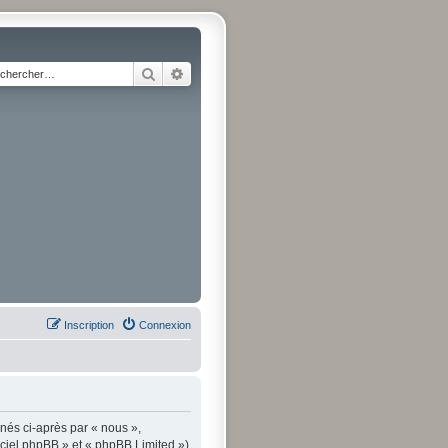
Rechercher
Recherche avancée
Inscription
Connexion
gnés ci-après par « nous »,
iciel phpBB » et « phpBB Limited »)