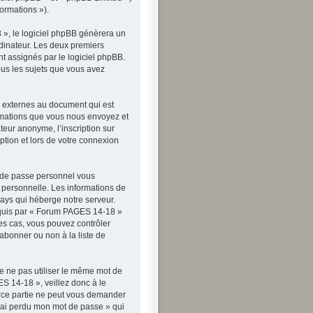
formations »).
 », le logiciel phpBB génèrera un
rdinateur. Les deux premiers
nt assignés par le logiciel phpBB.
ous les sujets que vous avez
 externes au document qui est
rmations que vous nous envoyez et
teur anonyme, l’inscription sur
tion et lors de votre connexion
t de passe personnel vous
 personnelle. Les informations de
ays qui héberge notre serveur.
 requis par « Forum PAGES 14-18 »
les cas, vous pouvez contrôler
abonner ou non à la liste de
de ne pas utiliser le même mot de
ES 14-18 », veillez donc à le
rce partie ne peut vous demander
J’ai perdu mon mot de passe » qui