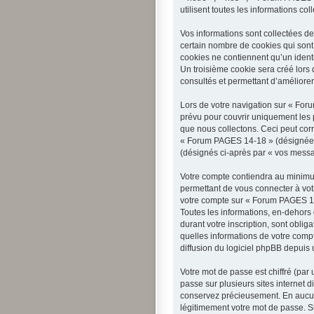
utilisent toutes les informations co
Vos informations sont collectées d
certain nombre de cookies qui sont 
cookies ne contiennent qu’un identi
Un troisième cookie sera créé lors 
consultés et permettant d’améliorer 
Lors de votre navigation sur « Fo
prévu pour couvrir uniquement les 
que nous collectons. Ceci peut corr
« Forum PAGES 14-18 » (désignée ci
(désignés ci-après par « vos messa
Votre compte contiendra au minimum
permettant de vous connecter à vot
votre compte sur « Forum PAGES 14-
Toutes les informations, en-dehors
durant votre inscription, sont obli
quelles informations de votre comp
diffusion du logiciel phpBB depuis 
Votre mot de passe est chiffré (par
passe sur plusieurs sites internet 
conservez précieusement. En aucun
légitimement votre mot de passe. Si