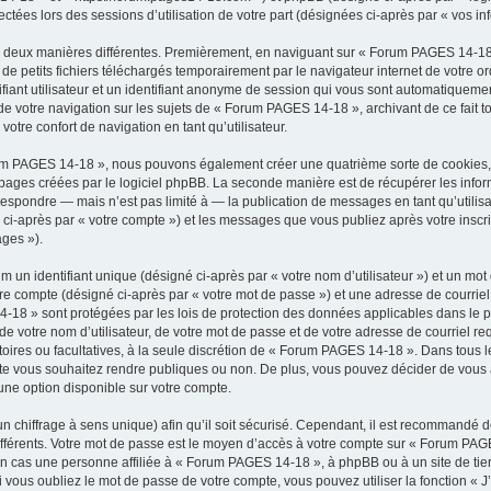
llectées lors des sessions d’utilisation de votre part (désignées ci-après par « vos in
e deux manières différentes. Premièrement, en naviguant sur « Forum PAGES 14-18
de petits fichiers téléchargés temporairement par le navigateur internet de votre o
fiant utilisateur et un identifiant anonyme de session qui vous sont automatiqueme
de votre navigation sur les sujets de « Forum PAGES 14-18 », archivant de ce fait t
votre confort de navigation en tant qu’utilisateur.
rum PAGES 14-18 », nous pouvons également créer une quatrième sorte de cookies,
pages créées par le logiciel phpBB. La seconde manière est de récupérer les info
espondre — mais n’est pas limité à — la publication de messages en tant qu’utilisa
-après par « votre compte ») et les messages que vous publiez après votre inscrip
ges »).
 un identifiant unique (désigné ci-après par « votre nom d’utilisateur ») et un mo
re compte (désigné ci-après par « votre mot de passe ») et une adresse de courriel
18 » sont protégées par les lois de protection des données applicables dans le p
 de votre nom d’utilisateur, de votre mot de passe et de votre adresse de courriel
gatoires ou facultatives, à la seule discrétion de « Forum PAGES 14-18 ». Dans tous 
te vous souhaitez rendre publiques ou non. De plus, vous pouvez décider de vous 
une option disponible sur votre compte.
 un chiffrage à sens unique) afin qu’il soit sécurisé. Cependant, il est recommandé 
différents. Votre mot de passe est le moyen d’accès à votre compte sur « Forum PAG
 cas une personne affiliée à « Forum PAGES 14-18 », à phpBB ou à un site de tie
 vous oubliez le mot de passe de votre compte, vous pouvez utiliser la fonction « 