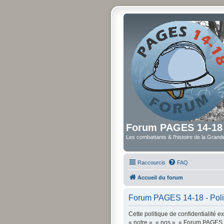
Forum PAGES 14-18
Les combattants & l'histoire de la Gran
Raccourcis
FAQ
Accueil du forum
Forum PAGES 14-18 - Politi
Cette politique de confidentialité 
« notre », « nos », « Forum PAGES 