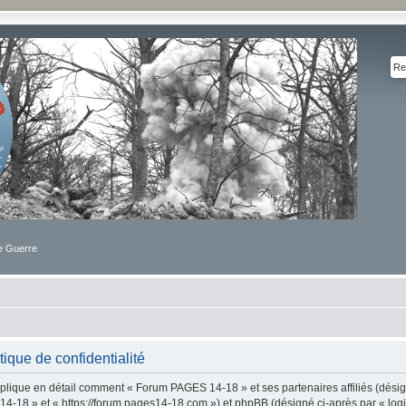
de Guerre
que de confidentialité
explique en détail comment « Forum PAGES 14-18 » et ses partenaires affiliés (dési
14-18 » et « https://forum.pages14-18.com ») et phpBB (désigné ci-après par « log