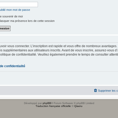
oublié mon mot de passe
e souvenir de moi
asquer ma présence lors de cette session
uvoir vous connecter. L’inscription est rapide et vous offre de nombreux avantages
s supplémentaires aux utilisateurs inscrits. Avant de vous inscrire, assurez-vous d
 politique de confidentialité. Veuillez également prendre le temps de consulter atten
 de confidentialité
Supprimer les 
Développé par
phpBB
® Forum Software © phpBB Limited
Traduction française officielle
©
Qiaeru