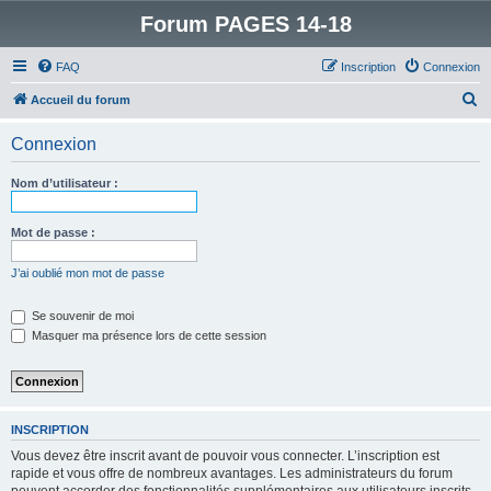
Forum PAGES 14-18
FAQ
Inscription
Connexion
R
Accueil du forum
e
Connexion
c
h
Nom d’utilisateur :
e
r
Mot de passe :
c
J’ai oublié mon mot de passe
h
e
Se souvenir de moi
Masquer ma présence lors de cette session
r
INSCRIPTION
Vous devez être inscrit avant de pouvoir vous connecter. L’inscription est
rapide et vous offre de nombreux avantages. Les administrateurs du forum
peuvent accorder des fonctionnalités supplémentaires aux utilisateurs inscrits.