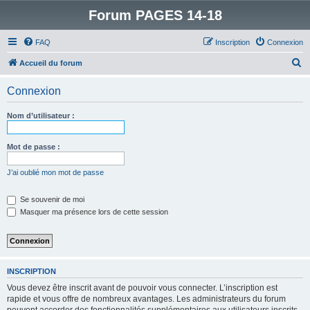
Forum PAGES 14-18
FAQ
Inscription
Connexion
R
Accueil du forum
e
Connexion
c
h
Nom d’utilisateur :
e
r
Mot de passe :
c
J’ai oublié mon mot de passe
h
e
Se souvenir de moi
Masquer ma présence lors de cette session
r
INSCRIPTION
Vous devez être inscrit avant de pouvoir vous connecter. L’inscription est
rapide et vous offre de nombreux avantages. Les administrateurs du forum
peuvent accorder des fonctionnalités supplémentaires aux utilisateurs inscrits.