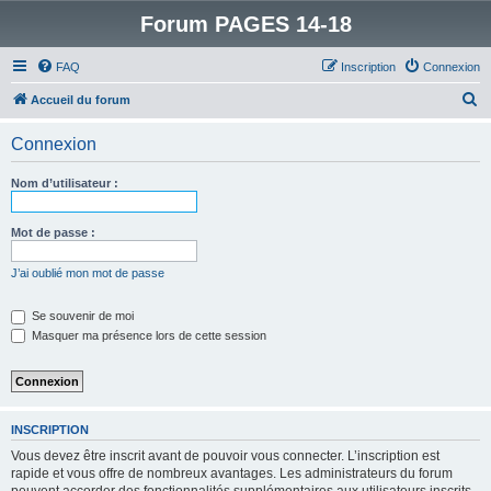
Forum PAGES 14-18
FAQ
Inscription
Connexion
R
Accueil du forum
e
Connexion
c
h
Nom d’utilisateur :
e
r
Mot de passe :
c
J’ai oublié mon mot de passe
h
e
Se souvenir de moi
Masquer ma présence lors de cette session
r
INSCRIPTION
Vous devez être inscrit avant de pouvoir vous connecter. L’inscription est
rapide et vous offre de nombreux avantages. Les administrateurs du forum
peuvent accorder des fonctionnalités supplémentaires aux utilisateurs inscrits.