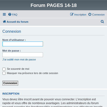
Forum PAGES 14-18
FAQ
Inscription
Connexion
R
Accueil du forum
e
Connexion
c
h
Nom d’utilisateur :
e
r
Mot de passe :
c
J’ai oublié mon mot de passe
h
e
Se souvenir de moi
Masquer ma présence lors de cette session
r
INSCRIPTION
Vous devez être inscrit avant de pouvoir vous connecter. L’inscription est
rapide et vous offre de nombreux avantages. Les administrateurs du forum
peuvent accorder des fonctionnalités supplémentaires aux utilisateurs inscrits.