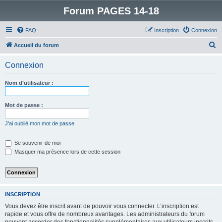
Forum PAGES 14-18
FAQ
Inscription
Connexion
R
Accueil du forum
e
Connexion
c
h
Nom d’utilisateur :
e
r
Mot de passe :
c
J’ai oublié mon mot de passe
h
e
Se souvenir de moi
Masquer ma présence lors de cette session
r
INSCRIPTION
Vous devez être inscrit avant de pouvoir vous connecter. L’inscription est
rapide et vous offre de nombreux avantages. Les administrateurs du forum
peuvent accorder des fonctionnalités supplémentaires aux utilisateurs inscrits.