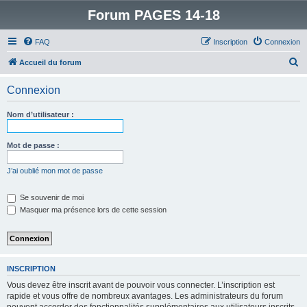
Forum PAGES 14-18
FAQ
Inscription
Connexion
R
Accueil du forum
e
Connexion
c
h
Nom d’utilisateur :
e
r
Mot de passe :
c
J’ai oublié mon mot de passe
h
e
Se souvenir de moi
Masquer ma présence lors de cette session
r
INSCRIPTION
Vous devez être inscrit avant de pouvoir vous connecter. L’inscription est
rapide et vous offre de nombreux avantages. Les administrateurs du forum
peuvent accorder des fonctionnalités supplémentaires aux utilisateurs inscrits.