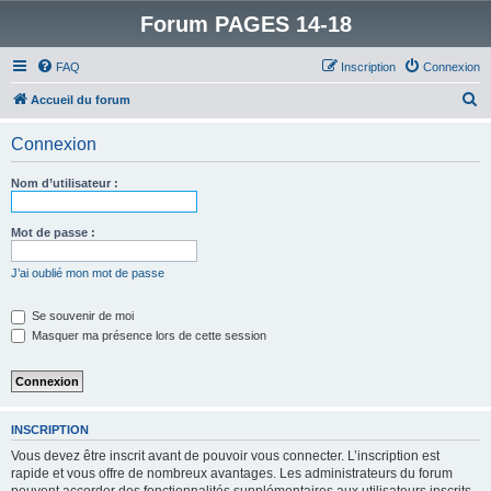
Forum PAGES 14-18
FAQ
Inscription
Connexion
R
Accueil du forum
e
Connexion
c
h
Nom d’utilisateur :
e
r
Mot de passe :
c
J’ai oublié mon mot de passe
h
e
Se souvenir de moi
Masquer ma présence lors de cette session
r
INSCRIPTION
Vous devez être inscrit avant de pouvoir vous connecter. L’inscription est
rapide et vous offre de nombreux avantages. Les administrateurs du forum
peuvent accorder des fonctionnalités supplémentaires aux utilisateurs inscrits.