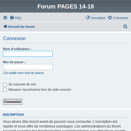
Forum PAGES 14-18
FAQ
Inscription
Connexion
R
Accueil du forum
e
Connexion
c
h
Nom d’utilisateur :
e
r
Mot de passe :
c
J’ai oublié mon mot de passe
h
e
Se souvenir de moi
Masquer ma présence lors de cette session
r
INSCRIPTION
Vous devez être inscrit avant de pouvoir vous connecter. L’inscription est
rapide et vous offre de nombreux avantages. Les administrateurs du forum
peuvent accorder des fonctionnalités supplémentaires aux utilisateurs inscrits.