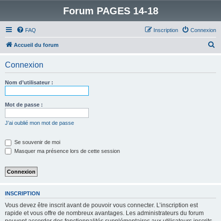
Forum PAGES 14-18
FAQ
Inscription
Connexion
R
Accueil du forum
e
Connexion
c
h
Nom d’utilisateur :
e
r
Mot de passe :
c
J’ai oublié mon mot de passe
h
e
Se souvenir de moi
Masquer ma présence lors de cette session
r
INSCRIPTION
Vous devez être inscrit avant de pouvoir vous connecter. L’inscription est
rapide et vous offre de nombreux avantages. Les administrateurs du forum
peuvent accorder des fonctionnalités supplémentaires aux utilisateurs inscrits.