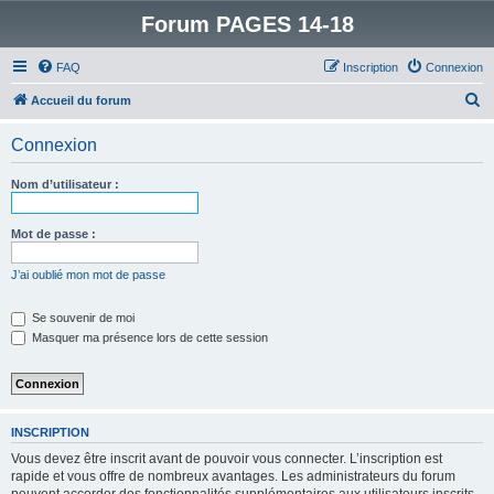
Forum PAGES 14-18
FAQ
Inscription
Connexion
R
Accueil du forum
e
Connexion
c
h
Nom d’utilisateur :
e
r
Mot de passe :
c
J’ai oublié mon mot de passe
h
e
Se souvenir de moi
Masquer ma présence lors de cette session
r
INSCRIPTION
Vous devez être inscrit avant de pouvoir vous connecter. L’inscription est
rapide et vous offre de nombreux avantages. Les administrateurs du forum
peuvent accorder des fonctionnalités supplémentaires aux utilisateurs inscrits.