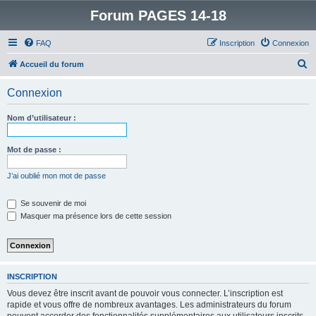
Forum PAGES 14-18
FAQ
Inscription
Connexion
R
Accueil du forum
e
Connexion
c
h
Nom d’utilisateur :
e
r
Mot de passe :
c
J’ai oublié mon mot de passe
h
e
Se souvenir de moi
Masquer ma présence lors de cette session
r
INSCRIPTION
Vous devez être inscrit avant de pouvoir vous connecter. L’inscription est
rapide et vous offre de nombreux avantages. Les administrateurs du forum
peuvent accorder des fonctionnalités supplémentaires aux utilisateurs inscrits.