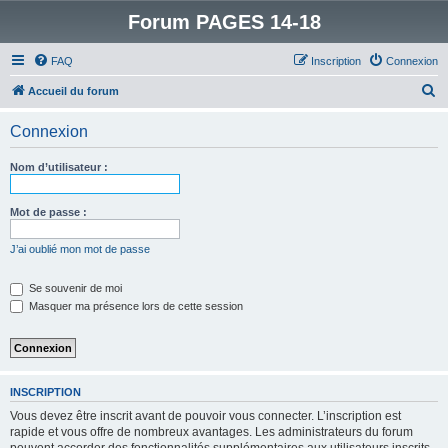
Forum PAGES 14-18
FAQ
Inscription
Connexion
R
Accueil du forum
e
Connexion
c
h
Nom d’utilisateur :
e
r
Mot de passe :
c
J’ai oublié mon mot de passe
h
e
Se souvenir de moi
Masquer ma présence lors de cette session
r
INSCRIPTION
Vous devez être inscrit avant de pouvoir vous connecter. L’inscription est
rapide et vous offre de nombreux avantages. Les administrateurs du forum
peuvent accorder des fonctionnalités supplémentaires aux utilisateurs inscrits.