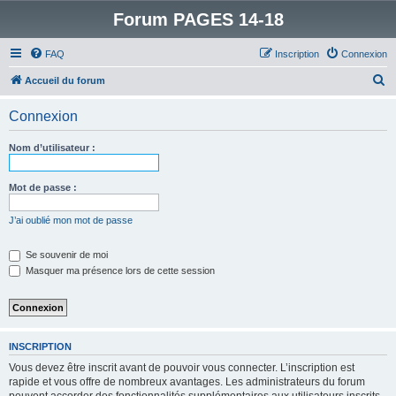
Forum PAGES 14-18
FAQ
Inscription
Connexion
R
Accueil du forum
e
Connexion
c
h
Nom d’utilisateur :
e
r
Mot de passe :
c
J’ai oublié mon mot de passe
h
e
Se souvenir de moi
Masquer ma présence lors de cette session
r
INSCRIPTION
Vous devez être inscrit avant de pouvoir vous connecter. L’inscription est
rapide et vous offre de nombreux avantages. Les administrateurs du forum
peuvent accorder des fonctionnalités supplémentaires aux utilisateurs inscrits.