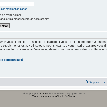
oublié mon mot de passe
e souvenir de moi
asquer ma présence lors de cette session
uvoir vous connecter. L’inscription est rapide et vous offre de nombreux avantages
s supplémentaires aux utilisateurs inscrits. Avant de vous inscrire, assurez-vous d
 politique de confidentialité. Veuillez également prendre le temps de consulter atten
 de confidentialité
Supprimer les 
Développé par
phpBB
® Forum Software © phpBB Limited
Traduction française officielle
©
Qiaeru