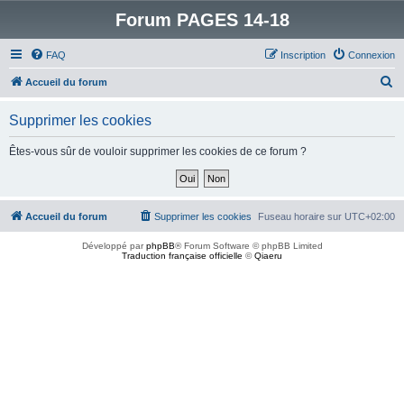
Forum PAGES 14-18
FAQ
Inscription
Connexion
R
Accueil du forum
e
Supprimer les cookies
c
h
Êtes-vous sûr de vouloir supprimer les cookies de ce forum ?
e
r
c
Accueil du forum
Supprimer les cookies
Fuseau horaire sur
UTC+02:00
h
Développé par
phpBB
® Forum Software © phpBB Limited
e
Traduction française officielle
©
Qiaeru
r