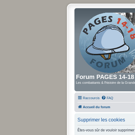
Forum PAGES 14-18
Les combattants & l'histoire de la Gran
Raccourcis
FAQ
Accueil du forum
Supprimer les cookies
Êtes-vous sûr de vouloir supprimer