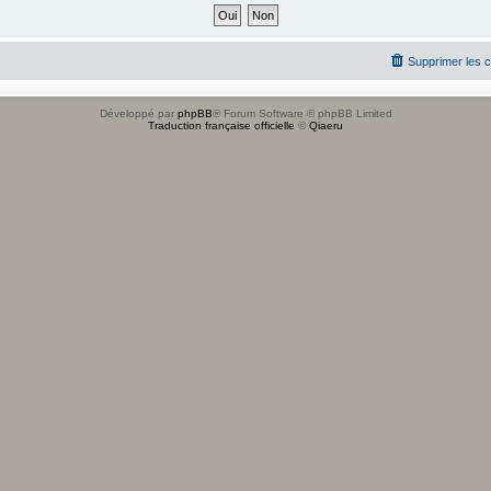
Supprimer les 
Développé par
phpBB
® Forum Software © phpBB Limited
Traduction française officielle
©
Qiaeru