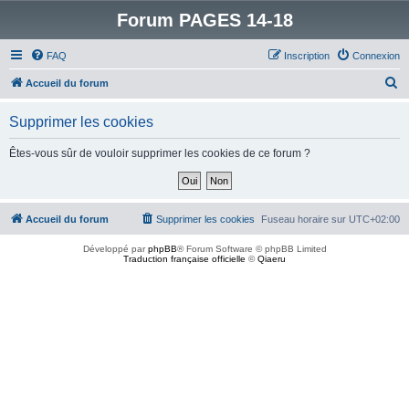
Forum PAGES 14-18
FAQ
Inscription
Connexion
R
Accueil du forum
e
Supprimer les cookies
c
h
Êtes-vous sûr de vouloir supprimer les cookies de ce forum ?
e
r
c
Accueil du forum
Supprimer les cookies
Fuseau horaire sur
UTC+02:00
h
Développé par
phpBB
® Forum Software © phpBB Limited
e
Traduction française officielle
©
Qiaeru
r