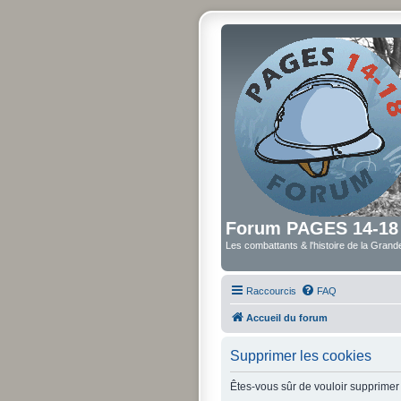
Forum PAGES 14-18
Les combattants & l'histoire de la Gran
Raccourcis
FAQ
Accueil du forum
Supprimer les cookies
Êtes-vous sûr de vouloir supprimer