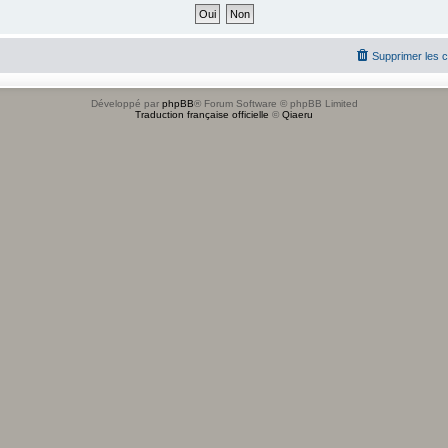
Supprimer les 
Développé par
phpBB
® Forum Software © phpBB Limited
Traduction française officielle
©
Qiaeru