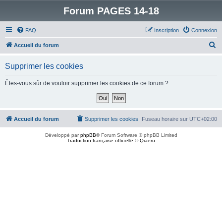
Forum PAGES 14-18
FAQ
Inscription
Connexion
R
Accueil du forum
e
Supprimer les cookies
c
h
Êtes-vous sûr de vouloir supprimer les cookies de ce forum ?
e
r
c
Accueil du forum
Supprimer les cookies
Fuseau horaire sur
UTC+02:00
h
Développé par
phpBB
® Forum Software © phpBB Limited
e
Traduction française officielle
©
Qiaeru
r