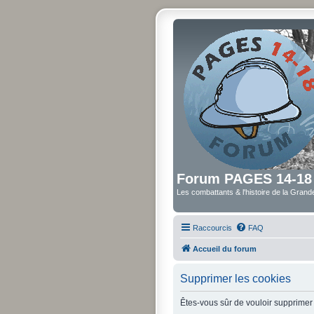
Forum PAGES 14-18
Les combattants & l'histoire de la Gran
Raccourcis
FAQ
Accueil du forum
Supprimer les cookies
Êtes-vous sûr de vouloir supprimer