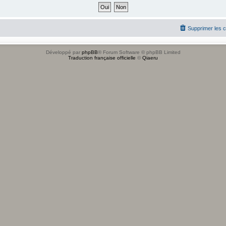
Supprimer les 
Développé par
phpBB
® Forum Software © phpBB Limited
Traduction française officielle
©
Qiaeru