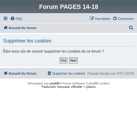
Forum PAGES 14-18
FAQ
Inscription
Connexion
R
Accueil du forum
e
Supprimer les cookies
c
h
Êtes-vous sûr de vouloir supprimer les cookies de ce forum ?
e
r
c
Accueil du forum
Supprimer les cookies
Fuseau horaire sur
UTC+02:00
h
Développé par
phpBB
® Forum Software © phpBB Limited
e
Traduction française officielle
©
Qiaeru
r