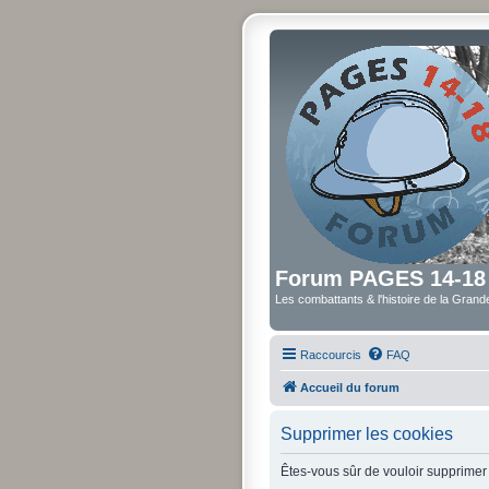
Forum PAGES 14-18
Les combattants & l'histoire de la Gran
Raccourcis
FAQ
Accueil du forum
Supprimer les cookies
Êtes-vous sûr de vouloir supprimer