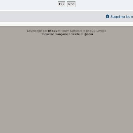
Supprimer les 
Développé par
phpBB
® Forum Software © phpBB Limited
Traduction française officielle
©
Qiaeru