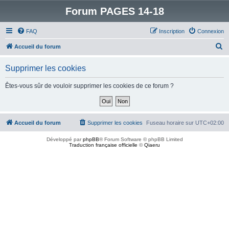
Forum PAGES 14-18
FAQ
Inscription
Connexion
R
Accueil du forum
e
Supprimer les cookies
c
h
Êtes-vous sûr de vouloir supprimer les cookies de ce forum ?
e
r
c
Accueil du forum
Supprimer les cookies
Fuseau horaire sur
UTC+02:00
h
Développé par
phpBB
® Forum Software © phpBB Limited
e
Traduction française officielle
©
Qiaeru
r