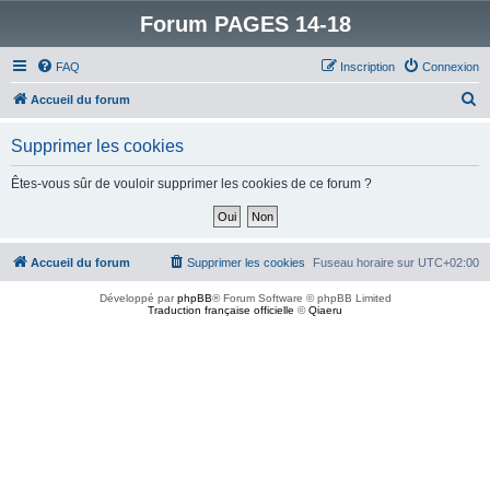
Forum PAGES 14-18
FAQ
Inscription
Connexion
R
Accueil du forum
e
Supprimer les cookies
c
h
Êtes-vous sûr de vouloir supprimer les cookies de ce forum ?
e
r
c
Accueil du forum
Supprimer les cookies
Fuseau horaire sur
UTC+02:00
h
Développé par
phpBB
® Forum Software © phpBB Limited
e
Traduction française officielle
©
Qiaeru
r