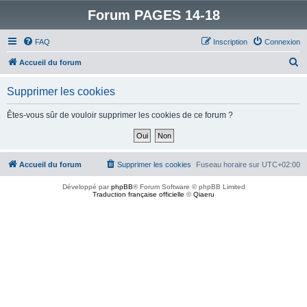
Forum PAGES 14-18
FAQ
Inscription
Connexion
R
Accueil du forum
e
Supprimer les cookies
c
h
Êtes-vous sûr de vouloir supprimer les cookies de ce forum ?
e
r
c
Accueil du forum
Supprimer les cookies
Fuseau horaire sur
UTC+02:00
h
Développé par
phpBB
® Forum Software © phpBB Limited
e
Traduction française officielle
©
Qiaeru
r