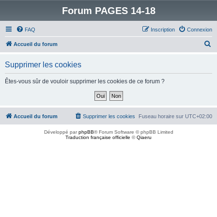
Forum PAGES 14-18
FAQ
Inscription
Connexion
R
Accueil du forum
e
Supprimer les cookies
c
h
Êtes-vous sûr de vouloir supprimer les cookies de ce forum ?
e
r
c
Accueil du forum
Supprimer les cookies
Fuseau horaire sur
UTC+02:00
h
Développé par
phpBB
® Forum Software © phpBB Limited
e
Traduction française officielle
©
Qiaeru
r