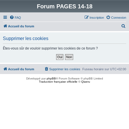
Forum PAGES 14-18
FAQ
Inscription
Connexion
R
Accueil du forum
e
Supprimer les cookies
c
h
Êtes-vous sûr de vouloir supprimer les cookies de ce forum ?
e
r
c
Accueil du forum
Supprimer les cookies
Fuseau horaire sur
UTC+02:00
h
Développé par
phpBB
® Forum Software © phpBB Limited
e
Traduction française officielle
©
Qiaeru
r