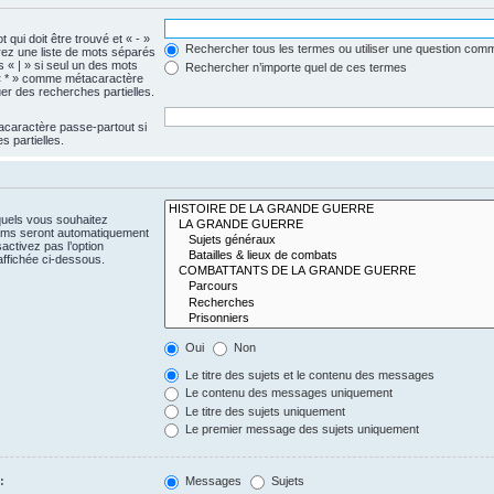
 qui doit être trouvé et « - »
Rechercher tous les termes ou utiliser une question com
érez une liste de mots séparés
s « | » si seul un des mots
Rechercher n’importe quel de ces termes
e « * » comme métacaractère
er des recherches partielles.
acaractère passe-partout si
 partielles.
quels vous souhaitez
rums seront automatiquement
activez pas l’option
ffichée ci-dessous.
Oui
Non
Le titre des sujets et le contenu des messages
Le contenu des messages uniquement
Le titre des sujets uniquement
Le premier message des sujets uniquement
:
Messages
Sujets