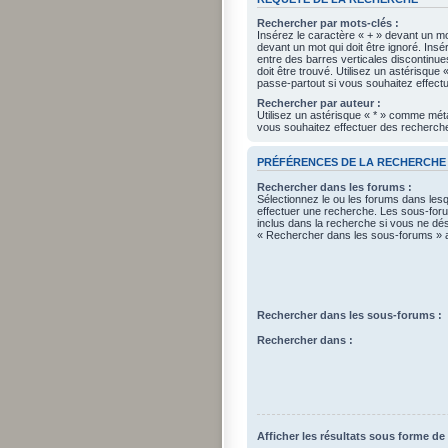
Rechercher par mots-clés :
Insérez le caractère « + » devant un mot
devant un mot qui doit être ignoré. Ins
entre des barres verticales discontinue
doit être trouvé. Utilisez un astérisqu
passe-partout si vous souhaitez effectu
Rechercher par auteur :
Utilisez un astérisque « * » comme mét
vous souhaitez effectuer des recherches
PRÉFÉRENCES DE LA RECHERCHE
Rechercher dans les forums :
Sélectionnez le ou les forums dans les
effectuer une recherche. Les sous-fo
inclus dans la recherche si vous ne dés
« Rechercher dans les sous-forums » a
Rechercher dans les sous-forums :
Rechercher dans :
Afficher les résultats sous forme de 