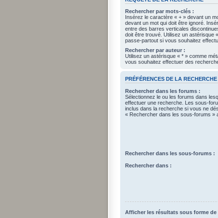
Rechercher par mots-clés :
Insérez le caractère « + » devant un mot
devant un mot qui doit être ignoré. Ins
entre des barres verticales discontinue
doit être trouvé. Utilisez un astérisqu
passe-partout si vous souhaitez effectu
Rechercher par auteur :
Utilisez un astérisque « * » comme mét
vous souhaitez effectuer des recherches
PRÉFÉRENCES DE LA RECHERCHE
Rechercher dans les forums :
Sélectionnez le ou les forums dans les
effectuer une recherche. Les sous-fo
inclus dans la recherche si vous ne dés
« Rechercher dans les sous-forums » a
Rechercher dans les sous-forums :
Rechercher dans :
Afficher les résultats sous forme de 