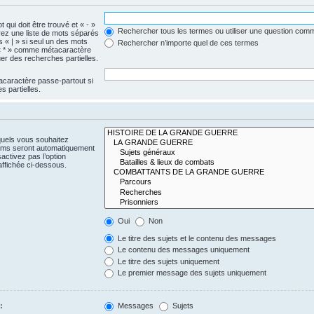
 qui doit être trouvé et « - »
Rechercher tous les termes ou utiliser une question com
érez une liste de mots séparés
s « | » si seul un des mots
Rechercher n’importe quel de ces termes
e « * » comme métacaractère
er des recherches partielles.
acaractère passe-partout si
 partielles.
quels vous souhaitez
rums seront automatiquement
activez pas l’option
ffichée ci-dessous.
Oui
Non
Le titre des sujets et le contenu des messages
Le contenu des messages uniquement
Le titre des sujets uniquement
Le premier message des sujets uniquement
:
Messages
Sujets